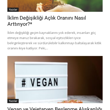
Yazılar
İklim Değişikliği Açlık Oranını Nasıl
Arttırıyor?*
İklim değişikliği geçim kaynaklarını yok ederek, insanları göç
etmeye maruz bırakarak, sosyal eşitsizlikleri iyice
belirginleştirerek ve sürdürülebilir kalkınmayı baltalayarak kıtlık
oranını ikiye katlıyor. Peki,...
Yazılar
Vegan ve Vejetaryen Beslenme Alışkanlığı