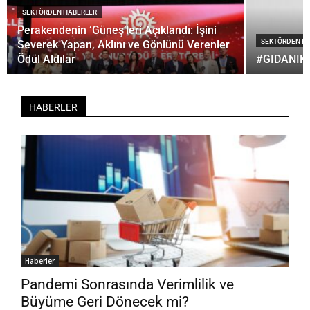
SEKTÖRDEN HABERLER
Perakendenin ‘Güneş’leri Açıklandı: İşini
SEKTÖRDEN H
Severek Yapan, Aklını ve Gönlünü Verenler
Ödül Aldılar
#GIDANIK
HABERLER
Haberler
Pandemi Sonrasında Verimlilik ve
Büyüme Geri Dönecek mi?