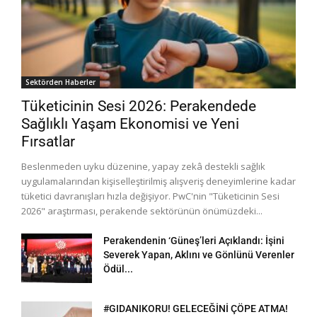
Sektörden Haberler
Tüketicinin Sesi 2026: Perakendede
Sağlıklı Yaşam Ekonomisi ve Yeni
Fırsatlar
Beslenmeden uyku düzenine, yapay zekâ destekli sağlık
uygulamalarından kişiselleştirilmiş alışveriş deneyimlerine kadar
tüketici davranışları hızla değişiyor. PwC'nin "Tüketicinin Sesi
2026" araştırması, perakende sektörünün önümüzdeki...
Perakendenin ‘Güneş’leri Açıklandı: İşini
Severek Yapan, Aklını ve Gönlünü Verenler
Ödül...
#GIDANIKORU! GELECEĞİNİ ÇÖPE ATMA!