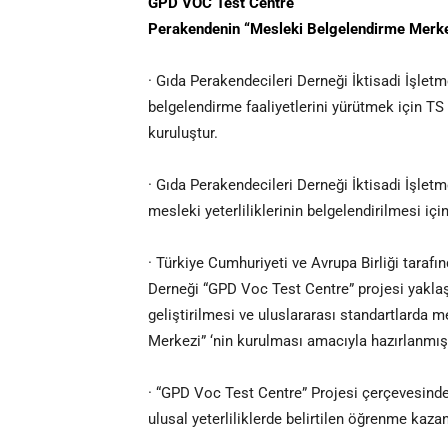
GPD VOC Test Centre
Perakendenin “Mesleki Belgelendirme Merk
· Gıda Perakendecileri Derneği İktisadi İşlet
belgelendirme faaliyetlerini yürütmek için 
kuruluştur.
· Gıda Perakendecileri Derneği İktisadi İşletm
mesleki yeterliliklerinin belgelendirilmesi iç
· Türkiye Cumhuriyeti ve Avrupa Birliği tara
Derneği “GPD Voc Test Centre” projesi yaklaş
geliştirilmesi ve uluslararası standartlarda me
Merkezi” ‘nin kurulması amacıyla hazırlanmışt
· “GPD Voc Test Centre” Projesi çerçevesinde 
ulusal yeterliliklerde belirtilen öğrenme kazan