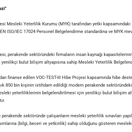
ezi”
mesi Mesleki Yeterlilik Kurumu (MYK) tarafından yetki kapsamındaki u
TS EN ISO/IEC 17024 Personel Belgelendirme standardına ve MYK mevz
esi, perakende sektöründeki firmaların insan kaynağı kapasitelerinin 
in yenilikçi bulut bilişim altyapısına sahip Mesleki Yeterlilik Belgel
fından finanse edilen VOC-TEST-III Hibe Projesi kapsamında hibe des
ık 850 bin kişinin istihdam edildiği modern perakende sektöründeki 
sleki yeterliliklerinin belgelendirilmesi için yenilikçi bulut bilişim 
ır.
perakende sektöründe çalışanların mesleki yeterlilik sınavları yapıla
ımlarına (bilgi, beceri ve yetkinlik) sahip olduğunu gösteren mesleki 