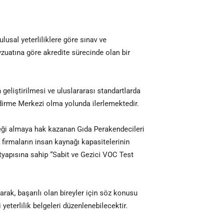
lusal yeterliliklere göre sınav ve
uatına göre akredite sürecinde olan bir
geliştirilmesi ve uluslararası standartlarda
endirme Merkezi olma yolunda ilerlemektedir.
teği almaya hak kazanan Gıda Perakendecileri
firmaların insan kaynağı kapasitelerinin
altyapısına sahip “Sabit ve Gezici VOC Test
rak, başarılı olan bireyler için söz konusu
yeterlilik belgeleri düzenlenebilecektir.