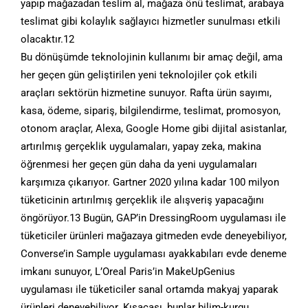
yapıp mağazadan teslim al, mağaza önü teslimat, arabaya
teslimat gibi kolaylık sağlayıcı hizmetler sunulması etkili
olacaktır.12
Bu dönüşümde teknolojinin kullanımı bir amaç değil, ama
her geçen gün geliştirilen yeni teknolojiler çok etkili
araçları sektörün hizmetine sunuyor. Rafta ürün sayımı,
kasa, ödeme, sipariş, bilgilendirme, teslimat, promosyon,
otonom araçlar, Alexa, Google Home gibi dijital asistanlar,
artırılmış gerçeklik uygulamaları, yapay zeka, makina
öğrenmesi her geçen gün daha da yeni uygulamaları
karşımıza çıkarıyor. Gartner 2020 yılına kadar 100 milyon
tüketicinin artırılmış gerçeklik ile alışveriş yapacağını
öngörüyor.13 Bugün, GAP’in DressingRoom uygulaması ile
tüketiciler ürünleri mağazaya gitmeden evde deneyebiliyor,
Converse’in Sample uygulaması ayakkabıları evde deneme
imkanı sunuyor, L’Oreal Paris’in MakeUpGenius
uygulaması ile tüketiciler sanal ortamda makyaj yaparak
ürünleri deneyebiliyor. Kısacası, bunlar bilim-kurgu