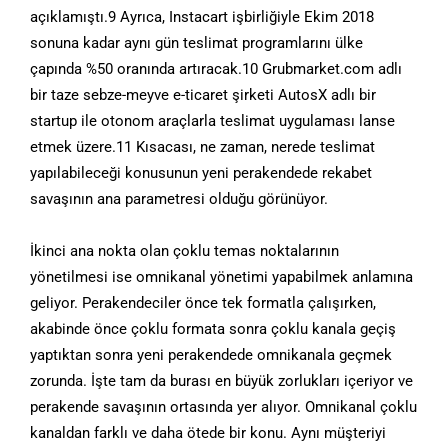
açıklamıştı.9 Ayrıca, Instacart işbirliğiyle Ekim 2018
sonuna kadar aynı gün teslimat programlarını ülke
çapında %50 oranında artıracak.10 Grubmarket.com adlı
bir taze sebze-meyve e-ticaret şirketi AutosX adlı bir
startup ile otonom araçlarla teslimat uygulaması lanse
etmek üzere.11 Kısacası, ne zaman, nerede teslimat
yapılabileceği konusunun yeni perakendede rekabet
savaşının ana parametresi olduğu görünüyor.
İkinci ana nokta olan çoklu temas noktalarının
yönetilmesi ise omnikanal yönetimi yapabilmek anlamına
geliyor. Perakendeciler önce tek formatla çalışırken,
akabinde önce çoklu formata sonra çoklu kanala geçiş
yaptıktan sonra yeni perakendede omnikanala geçmek
zorunda. İşte tam da burası en büyük zorlukları içeriyor ve
perakende savaşının ortasında yer alıyor. Omnikanal çoklu
kanaldan farklı ve daha ötede bir konu. Aynı müşteriyi