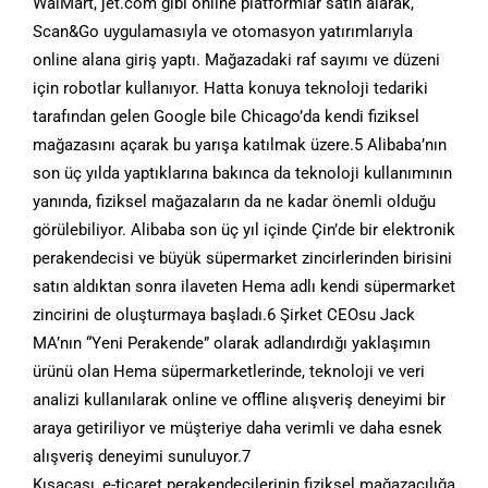
WalMart, jet.com gibi online platformlar satın alarak,
Scan&Go uygulamasıyla ve otomasyon yatırımlarıyla
online alana giriş yaptı. Mağazadaki raf sayımı ve düzeni
için robotlar kullanıyor. Hatta konuya teknoloji tedariki
tarafından gelen Google bile Chicago’da kendi fiziksel
mağazasını açarak bu yarışa katılmak üzere.5 Alibaba’nın
son üç yılda yaptıklarına bakınca da teknoloji kullanımının
yanında, fiziksel mağazaların da ne kadar önemli olduğu
görülebiliyor. Alibaba son üç yıl içinde Çin’de bir elektronik
perakendecisi ve büyük süpermarket zincirlerinden birisini
satın aldıktan sonra ilaveten Hema adlı kendi süpermarket
zincirini de oluşturmaya başladı.6 Şirket CEOsu Jack
MA’nın “Yeni Perakende” olarak adlandırdığı yaklaşımın
ürünü olan Hema süpermarketlerinde, teknoloji ve veri
analizi kullanılarak online ve offline alışveriş deneyimi bir
araya getiriliyor ve müşteriye daha verimli ve daha esnek
alışveriş deneyimi sunuluyor.7
Kısacası, e-ticaret perakendecilerinin fiziksel mağazacılığa