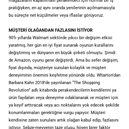
mağazaların kapatılması perakendeci için normal bir iş
pratiğiyken, en az aynı oranda yenilerinin açılmamasıyla
bu süreçte net küçülmeler veya iflaslar görüyoruz.
MÜŞTERİ OLAĞANDAN FAZLASINI İSTİYOR
90’lı yıllarda Walmart sektörde yıkıcı bir değişim etkisi
yaratmış, her gün en iyi fiyat sunarak oyunun kurallarını
değiştirmiş ve dünyanın en büyük şirketi olmuştu. Şimdi
de Amazon, oyunu gene değiştirdi. Ama bu sefer değişim,
fiyat dışında, müşteriye sunulan kolaylık ve müşteri
deneyiminin önemini keşfetme yönünde oldu. Wharton’dan
Barbara Kahn 2018’de yayınlanan “The Shopping
Revolution” adlı kitabında perakendecilerin kendilerini ya
ürün faydaları veya deneyime odaklanarak ve müşteri için
ya keyif arttıracak veya acı noktalarını yok edecek şekilde
konumlanmaları gerektiğine vurgu yapıyor. Müşteri
kendisine zaten sunulanı artık olağan kabul edip, fazlasını
istiyor. Sebze-meyvenin taze oluşu, hijyen birer faktör