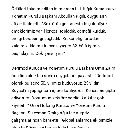
Ödülleri takdim edilen isimlerden ilki, Kiğılı Kurucusu ve
Yönetim Kurulu Başkanı Abdullah Kiğılı, duygularını
şöyle ifade etti: “Sektörün gelişmesinde çok büyük
emeklerimiz var. Herkesi topladık, derneği kurduk,
birliği beraberliği sağladık. Kıskançlığı ortadan
kaldırdık. Ne mutlu bana, yaşım 82, hâlâ işimin
başındayım. Çok şanslıyım.”
Derimod Kurucu ve Yönetim Kurulu Başkanı Ümit Zaim
ödülünü aldıktan sonra duygularını paylaştı: “Derimod
olarak bu sene 50. yılımızı kutluyoruz, 25 yıldır
Soysal’ın yaptığı tüm işlere katılıyoruz. Kendisine gıpta
ediyorum. Dostumun sektöre verdiği katkılar çok
kıymetli.” Orka Holding Kurucu ve Yönetim Kurulu
Başkanı Süleyman Orakçıoğlu ise sürpriz
çalışmalarından bahsetti: “Global anlamda ekibimizle
birlikte Dünya’nın her yerinde bayrağımızı