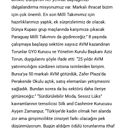
dalgalandırma misyonumuz var. Markalı ihracat bizim
için çok önemli. En son Millî Takımımız için
hazırlıklarımızı yaptık, ek sürprizlerimiz de olacak.
Dünya Kupası grup maçlarında karşımıza çıkacak
Paraguay Millî Takımını da giydireceğiz.” 8 yaşında
çalışmaya başlayıp sektöre sayısız AVM kazandıran
Torunlar GYO Kurucu ve Yönetim Kurulu Başkanı Aziz
Torun, duygularını şöyle ifade etti: “25 yıldır AVM
yatırımcılığını sürdüren istisna isimlerden biriyim.
Bursa’ya 50 markalı AVM götürdük, Zafer Plaza’da
Perakende Okulu açtık, satış elemanları yetişmesini
sağladık. Bundan sonra da bu sektörü daha ileriye
götüreceğiz.” “Sürdürülebilir Moda, Sessiz Lüks”
kavramlarının temsilcisi Silk and Cashmire Kurucusu
Ayşen Zamanpur, “Türkiye’de kadın olmak her alanda
zor ama girişimcilikte cinsiyet farkı olacağını pek
düşünmüyorum. Bugün aldığım ödülü torunlarıma ithaf