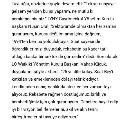
Taviloğlu, sözlerine şöyle devam etti: “Tekrar dünyaya
gelsem yeniden bu işi yaparım, ne mutlu ki
perakendecisiniz.” LYNX Gayrimenkul Yönetim Kurulu
Başkanı Nuşin Oral, “Sektörümde olmaktan her zaman
gururluyum, kurucu değilim ama içine doğdum,
1994’ten beri bu yolculuktayız. Suat sayesinde
öğrendiklerimizi duyurduk, rekabetin bu kadar tatlı
olduğu başka bir sektör de görmedim” dedi. Son olarak,
LC Waikiki Yönetim Kurulu Başkanı Vahap Küçük,
duygularını şöyle aktardı: “25 yıl dile kolay. Suat Bey’i
katkıları ve emeklerinden dolayı tebrik ediyor,
kendisinden danışmanlık da aldık ve her zaman feyz
alıyoruz. Rekabete rağmen dostluğumuz, birlik ve
beraberliğimiz için çok gururluyum. Gençlere hayal edip
iyi bir vizyon belirlemelerini, akıl ve alın terini
birleştirmelerini tavsiye ediyorum.”