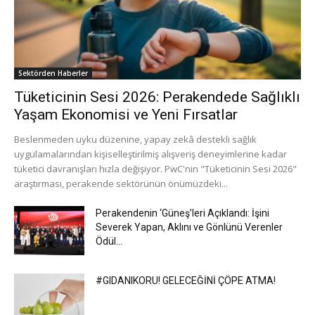
Sektörden Haberler
Tüketicinin Sesi 2026: Perakendede Sağlıklı
Yaşam Ekonomisi ve Yeni Fırsatlar
Beslenmeden uyku düzenine, yapay zekâ destekli sağlık
uygulamalarından kişiselleştirilmiş alışveriş deneyimlerine kadar
tüketici davranışları hızla değişiyor. PwC'nin "Tüketicinin Sesi 2026"
araştırması, perakende sektörünün önümüzdeki...
Perakendenin ‘Güneş’leri Açıklandı: İşini
Severek Yapan, Aklını ve Gönlünü Verenler
Ödül...
#GIDANIKORU! GELECEĞİNİ ÇÖPE ATMA!