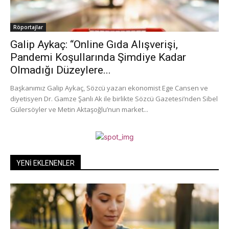
Röportajlar
Galip Aykaç: “Online Gıda Alışverişi,
Pandemi Koşullarında Şimdiye Kadar
Olmadığı Düzeylere...
Başkanımız Galip Aykaç, Sözcü yazarı ekonomist Ege Cansen ve
diyetisyen Dr. Gamze Şanlı Ak ile birlikte Sözcü Gazetesi’nden Sibel
Gülersöyler ve Metin Aktaşoğlu’nun market...
YENİ EKLENENLER