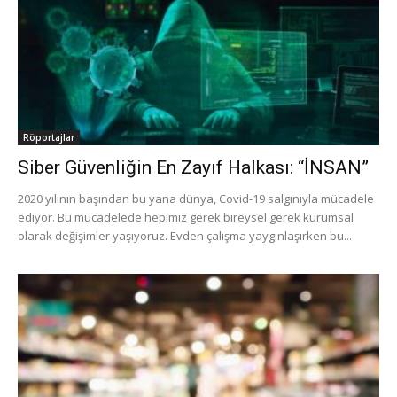
Röportajlar
Siber Güvenliğin En Zayıf Halkası: “İNSAN”
2020 yılının başından bu yana dünya, Covid-19 salgınıyla mücadele
ediyor. Bu mücadelede hepimiz gerek bireysel gerek kurumsal
olarak değişimler yaşıyoruz. Evden çalışma yaygınlaşırken bu...