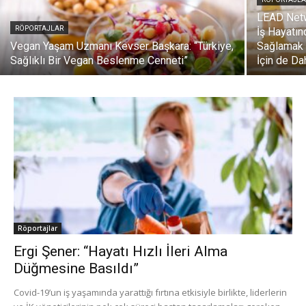
LEAD Netw
RÖPORTAJLAR
İş Hayatın
Vegan Yaşam Uzmanı Kevser Başkara: “Türkiye,
Sağlamak 
Sağlıklı Bir Vegan Beslenme Cenneti”
İçin de Da
Röportajlar
Ergi Şener: “Hayatı Hızlı İleri Alma
Düğmesine Basıldı”
Covid-19’un iş yaşamında yarattığı fırtına etkisiyle birlikte, liderlerin