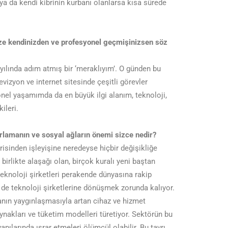
 da kendi kibrinin kurbanı olanlarsa kısa sürede
bize kendinizden ve profesyonel geçmişinizsen söz
yılında adım atmış bir ‘meraklıyım’. O günden bu
levizyon ve internet sitesinde çeşitli görevler
nel yaşamımda da en büyük ilgi alanım, teknoloji,
ileri.
rlamanın ve sosyal ağların önemi sizce nedir?
sinden işleyişine neredeyse hiçbir değişikliğe
irlikte alaşağı olan, birçok kuralı yeni baştan
 teknoloji şirketleri perakende dünyasına rakip
 de teknoloji şirketlerine dönüşmek zorunda kalıyor.
anın yaygınlaşmasıyla artan cihaz ve hizmet
ynakları ve tüketim modelleri türetiyor. Sektörün bu
pılarında ısrar etmeleri ölümcül olabilir. Bu tavrı