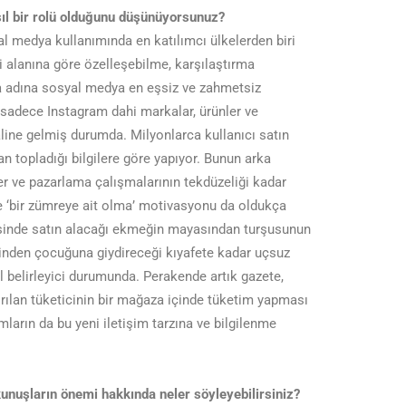
asıl bir rolü olduğunu düşünüyorsunuz?
l medya kullanımında en katılımcı ülkelerden biri
i alanına göre özelleşebilme, karşılaştırma
a adına sosyal medya en eşsiz ve zahmetsiz
 sadece Instagram dahi markalar, ürünler ve
aline gelmiş durumda. Milyonlarca kullanıcı satın
n topladığı bilgilere göre yapıyor. Bunun arka
ler ve pazarlama çalışmalarının tekdüzeliği kadar
 ve ‘bir zümreye ait olma’ motivasyonu da oldukça
cisinde satın alacağı ekmeğin mayasından turşusunun
inden çocuğuna giydireceği kıyafete kadar uçsuz
belirleyici durumunda. Perakende artık gazete,
dırılan tüketicinin bir mağaza içinde tüketim yapması
şumların da bu yeni iletişim tarzına ve bilgilenme
kunuşların önemi hakkında neler söyleyebilirsiniz?