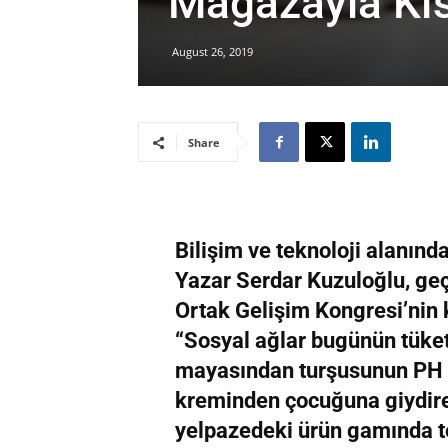
Mağazayla Kısı
August 26, 2019
Share
Bilişim ve teknoloji alanınd
Yazar Serdar Kuzuloğlu, geç
Ortak Gelişim Kongresi’nin 
“Sosyal ağlar bugünün tüket
mayasından turşusunun PH d
kreminden çocuğuna giydire
yelpazedeki ürün gamında t