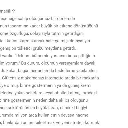
nabilir?
 seçeneğe sahip olduğumuz bir dönemde
ünün tasarımına kadar büyük bir etkene dönüştüğünü
me özgürlüğü, dolayısıyla tatmin getirdiğini
ji kafası karmakarışık hale gelmiş; dolayısıyla
eniş bir tüketici grubu meydana getirdi.
 vardır: “Reklam bütçemin yarısının boşa gittiğinin
ilmiyorum.” Bu durum, ölçümün varsayımlara dayalı
aldi. Fakat bugün her anlamda hedefleme yapılabilen
. Glütensiz makarnanızı internette arada bir makarna
a üye olmuş birine göstermenin ya da güneş kremi
elerine yakın şehirlere seyahat bileti almış, oradaki
 birine göstermenin neden daha akılcı olduğunu
e sektörünün en büyük israfı, elindeki bilgiyi
durumda milyonlarca kullanıcının devasa hacme
ılar, bunlardan anlam çıkartmak ve yeni strateji kurmak