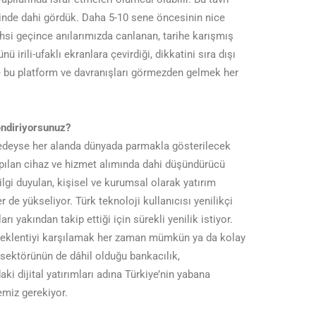
rinde dahi gördük. Daha 5-10 sene öncesinin nice
si geçince anılarımızda canlanan, tarihe karışmış
 irili-ufaklı ekranlara çevirdiği, dikkatini sıra dışı
e bu platform ve davranışları görmezden gelmek her
lendiriyorsunuz?
edeyse her alanda dünyada parmakla gösterilecek
apılan cihaz ve hizmet alımında dahi düşündürücü
ilgi duyulan, kişisel ve kurumsal olarak yatırım
r de yükseliyor. Türk teknoloji kullanıcısı yenilikçi
 yakından takip ettiği için sürekli yenilik istiyor.
 beklentiyi karşılamak her zaman mümkün ya da kolay
sektörünün de dâhil olduğu bankacılık,
i dijital yatırımları adına Türkiye’nin yabana
miz gerekiyor.