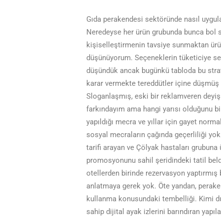
Gıda perakendesi sektöründe nasıl uygula
Neredeyse her ürün grubunda bunca bol
kişiselleştirmenin tavsiye sunmaktan ür
düşünüyorum. Seçeneklerin tüketiciye seç
düşündük ancak bugünkü tabloda bu strate
karar vermekte tereddütler içine düşmüş g
Sloganlaşmış, eski bir reklamveren deyişi
farkındayım ama hangi yarısı olduğunu b
yapıldığı mecra ve yıllar için gayet norm
sosyal mecraların çağında geçerliliği yok
tarifi arayan ve Çölyak hastaları grubun
promosyonunu sahil şeridindeki tatil beld
otellerden birinde rezervasyon yaptırmış
anlatmaya gerek yok. Öte yandan, perakend
kullanma konusundaki tembelliği. Kimi 
sahip dijital ayak izlerini barındıran yap