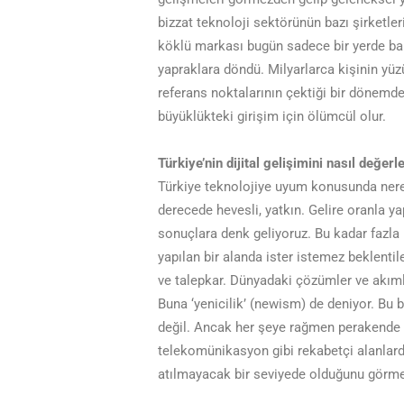
bizzat teknoloji sektörünün bazı şirketle
köklü markası bugün sadece bir yerde bah
yapraklara döndü. Milyarlarca kişinin yüzünü
referans noktalarının çektiği bir dönemd
büyüklükteki girişim için ölümcül olur.
Türkiye’nin dijital gelişimini nasıl değer
Türkiye teknolojiye uyum konusunda ner
derecede hevesli, yatkın. Gelire oranla y
sonuçlara denk geliyoruz. Bu kadar fazla 
yapılan bir alanda ister istemez beklentile
ve talepkar. Dünyadaki çözümler ve akımları
Buna ‘yenicilik’ (newism) de deniyor. Bu
değil. Ancak her şeye rağmen perakende 
telekomünikasyon gibi rekabetçi alanlardak
atılmayacak bir seviyede olduğunu görme