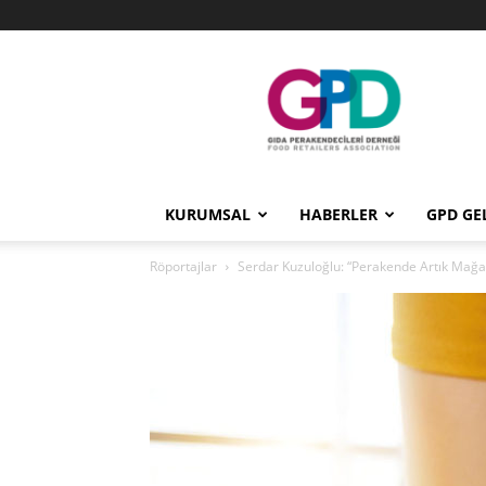
GPD
KURUMSAL
HABERLER
GPD GE
Röportajlar
Serdar Kuzuloğlu: “Perakende Artık Mağaza