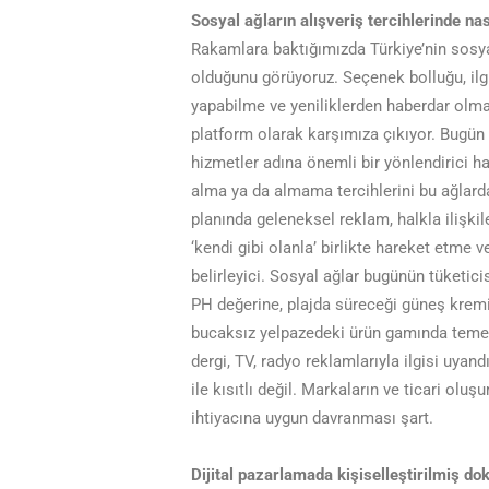
Sosyal ağların alışveriş tercihlerinde n
Rakamlara baktığımızda Türkiye’nin sosya
olduğunu görüyoruz. Seçenek bolluğu, ilg
yapabilme ve yeniliklerden haberdar olm
platform olarak karşımıza çıkıyor. Bugün
hizmetler adına önemli bir yönlendirici h
alma ya da almama tercihlerini bu ağlarda
planında geleneksel reklam, halkla ilişki
‘kendi gibi olanla’ birlikte hareket etme
belirleyici. Sosyal ağlar bugünün tüketi
PH değerine, plajda süreceği güneş krem
bucaksız yelpazedeki ürün gamında temel 
dergi, TV, radyo reklamlarıyla ilgisi uyan
ile kısıtlı değil. Markaların ve ticari olu
ihtiyacına uygun davranması şart.
Dijital pazarlamada kişiselleştirilmiş do