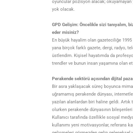
oyuncular pozisyon alacak; okuyamayan ya
yok olacak.
GPD Gelişim: Öncelikle sizi tanıyalım, 
eder misiniz?
En büyük hayalim olan gazeteciliğe 1995 
yana birçok farklı gazete, dergi, radyo, te
üstlendim. Kişisel hayatımda da profesyo
trendler ve bunun insan yaşamına olan etk
Perakende sektörü açısından dijital paza
Bir asra yaklaşacak süreç boyunca mimari
uğramamış perakende dünyası, internetle b
yazılan alanlardan biri haline geldi. Artık
olurken perakende dünyasının bileşenleri
Kullanıcı tarafında özellikle sosyal medy
kullanımı yeni motivasyonlar, referans ka
gelişmeleri görmezden gelip geleneksel ya