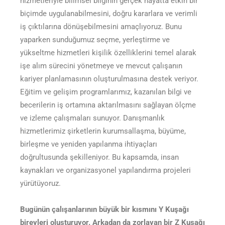
hizmetleriyle bilimsel bilginin gerçek hayatta etkin bir
biçimde uygulanabilmesini, doğru kararlara ve verimli
iş çıktılarına dönüşebilmesini amaçlıyoruz. Bunu
yaparken sunduğumuz seçme, yerleştirme ve
yükseltme hizmetleri kişilik özelliklerini temel alarak
işe alım sürecini yönetmeye ve mevcut çalışanın
kariyer planlamasının oluşturulmasına destek veriyor.
Eğitim ve gelişim programlarımız, kazanılan bilgi ve
becerilerin iş ortamına aktarılmasını sağlayan ölçme
ve izleme çalışmaları sunuyor. Danışmanlık
hizmetlerimiz şirketlerin kurumsallaşma, büyüme,
birleşme ve yeniden yapılanma ihtiyaçları
doğrultusunda şekilleniyor. Bu kapsamda, insan
kaynakları ve organizasyonel yapılandırma projeleri
yürütüyoruz.
Bugünün çalışanlarının büyük bir kısmını Y Kuşağı
bireyleri oluşturuyor. Arkadan da zorlayan bir Z Kuşağı