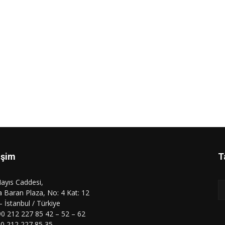
işim
T
ayıs Caddesi,
 Baran Plaza, No: 4 Kat: 12
 – İstanbul / Türkiye
90 212 227 85 42 – 52 – 62
90 212 227 85 35