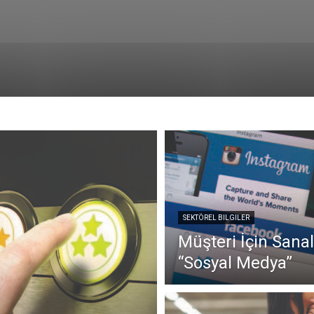
SEKTÖREL BILGILER
Müşteri İçin Sana
“Sosyal Medya”