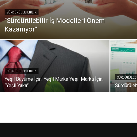
SÜRDÜRÜLEBILIRLIK
“Sürdürülebilir İş Modelleri Önem
Kazanıyor”
SÜRDÜRÜLEBILIRLIK
SÜRDÜRÜLEBI
Yeşil Büyüme İçin, Yeşil Marka Yeşil Marka İçin,
“Yeşil Yaka”
Sürdürüleb