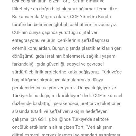
beklediğinin altını çizen Tort, “Şeffaf olmak ve
tüketiciye en doğru bilgi akışını sağlamak temel ilke.
Bu kapsamda Migros olarak CGF Yönetim Kurulu
tarafından belirlenen global taahhütlerin imzacısıyız.
CGF’nin dünya çapında yürüttüğü dijital veri
entegrasyonu ve ürün içeriklerinin şeffaflaşması
önemli konulardan. Bunun dışında plastik atıkların geri
dönüşümü, gıda israfının önlenmesi, sağlıklı yaşam
farkındalığı, gıda güvenliği, sosyal ve çevresel
sürdürülebilirlik projelerine katkı sağlıyoruz. Türkiye’de
başlattığımız birçok uygulamalarımızla dünya
perakendesine de yön veriyoruz. Dünya değişiyor ve
Türkiye’de bu değişimi körüklüyor” dedi. CGF’in küresel
düzlemde başlattığı, perakendeci, üretici ve tüketiciler
arasında tutarlı ve şeffaf veri akışını hedefleyen
çalışma için GS1 iş birliğinde Türkiye’de sektöre
öncülük ettiklerinin altını çizen Tort, “Veri akışının
dijitalleşmesi, merkezileşmesi ve standartlaştırılması