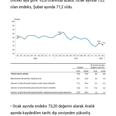
önceki aya göre %2,8 oranında azaldı; Ocak ayında 73,2
olan endeks, Şubat ayında 71,2 oldu.
• Ocak ayında endeks 73,20 değerini alarak Aralık
ayında kaydedilen tarihi dip seviyeden yükseliş