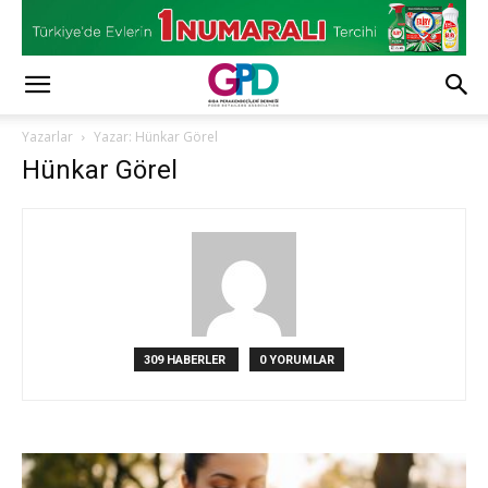
Yazarlar
Yazar: Hünkar Görel
Hünkar Görel
309 HABERLER
0 YORUMLAR