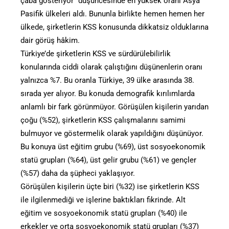
çaba gösteriyor” düşüncesinde en yüksek oranı Asya
Pasifik ülkeleri aldı. Bununla birlikte hemen hemen her
ülkede, şirketlerin KSS konusunda dikkatsiz olduklarına
dair görüş hâkim.
Türkiye’de şirketlerin KSS ve sürdürülebilirlik
konularında ciddi olarak çalıştığını düşünenlerin oranı
yalnızca %7. Bu oranla Türkiye, 39 ülke arasında 38.
sırada yer alıyor. Bu konuda demografik kırılımlarda
anlamlı bir fark görünmüyor. Görüşülen kişilerin yarıdan
çoğu (%52), şirketlerin KSS çalışmalarını samimi
bulmuyor ve göstermelik olarak yapıldığını düşünüyor.
Bu konuya üst eğitim grubu (%69), üst sosyoekonomik
statü grupları (%64), üst gelir grubu (%61) ve gençler
(%57) daha da şüpheci yaklaşıyor.
Görüşülen kişilerin üçte biri (%32) ise şirketlerin KSS
ile ilgilenmediği ve işlerine baktıkları fikrinde. Alt
eğitim ve sosyoekonomik statü grupları (%40) ile
erkekler ve orta sosyoekonomik statü grupları (%37)