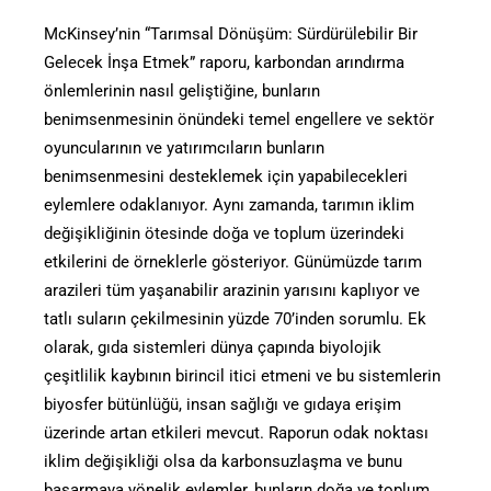
McKinsey’nin “Tarımsal Dönüşüm: Sürdürülebilir Bir
Gelecek İnşa Etmek” raporu, karbondan arındırma
önlemlerinin nasıl geliştiğine, bunların
benimsenmesinin önündeki temel engellere ve sektör
oyuncularının ve yatırımcıların bunların
benimsenmesini desteklemek için yapabilecekleri
eylemlere odaklanıyor. Aynı zamanda, tarımın iklim
değişikliğinin ötesinde doğa ve toplum üzerindeki
etkilerini de örneklerle gösteriyor. Günümüzde tarım
arazileri tüm yaşanabilir arazinin yarısını kaplıyor ve
tatlı suların çekilmesinin yüzde 70’inden sorumlu. Ek
olarak, gıda sistemleri dünya çapında biyolojik
çeşitlilik kaybının birincil itici etmeni ve bu sistemlerin
biyosfer bütünlüğü, insan sağlığı ve gıdaya erişim
üzerinde artan etkileri mevcut. Raporun odak noktası
iklim değişikliği olsa da karbonsuzlaşma ve bunu
başarmaya yönelik eylemler, bunların doğa ve toplum