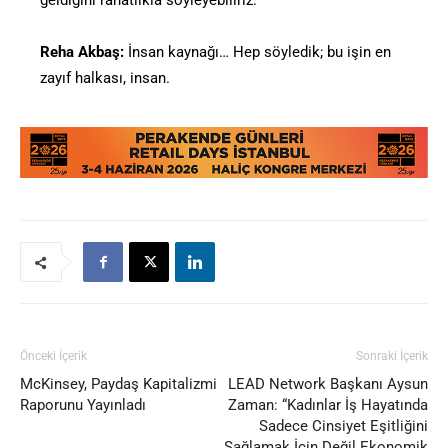
geldiğini rahatlıkla söyleyebiliriz.
Reha Akbaş:
İnsan kaynağı… Hep söyledik; bu işin en
zayıf halkası, insan.
Önceki İçerik
Sonraki İçerik
McKinsey, Paydaş Kapitalizmi
LEAD Network Başkanı Aysun
Raporunu Yayınladı
Zaman: “Kadınlar İş Hayatında
Sadece Cinsiyet Eşitliğini
Sağlamak İçin Değil Ekonomik