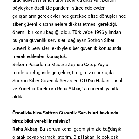
aracılığıyla istismarı gibi suçlarda artış var. Durum
böyleyken özellikle pandemi sürecinde evden
çalışanların gerek evlerinde gerekse ofise dönüşlerinde
siber güvenlik adına nelere dikkat etmesi gerektiği,
önemli bir konu başlığı oldu. Türkiye’de 1996 yılından
bu yana güvenlik servisleri sağlayan Sotiron Siber
Güvenlik Servisleri ekibiyle siber güvenlik konusunda
merak edilenleri konuştuk.
Sekom Pazarlama Müdürü Zeynep Öztop Yaylalı
moderatörlüğünde gerçekleştirdiğimiz röportajda,
Soitron Siber Güvenlik Servisleri CTO’su Hakan Ünsal
ve Yönetici Direktörü Reha Akbaş’tan önemli yanıtlar
aldık.
Öncelikle bize Soitron Güvenlik Servisleri hakkında
biraz bilgi verebilir misiniz?
Reha Akbaş:
Bu soruya kendi geçmişimizle bağdaşık
olarak cevap vermek isterim. Biz Hakan ile çok eski