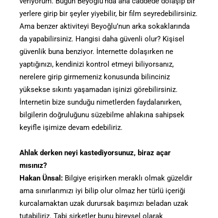
veriyorum. Bugün Beyoğlu’nda ana caddede dolaşıp bir
yerlere girip bir şeyler yiyebilir, bir film seyredebilirsiniz.
Ama benzer aktiviteyi Beyoğlu’nun arka sokaklarında
da yapabilirsiniz. Hangisi daha güvenli olur? Kişisel
güvenlik buna benziyor. İnternette dolaşırken ne
yaptığınızı, kendinizi kontrol etmeyi biliyorsanız,
nerelere girip girmemeniz konusunda bilinciniz
yüksekse sıkıntı yaşamadan işinizi görebilirsiniz.
İnternetin bize sunduğu nimetlerden faydalanırken,
bilgilerin doğruluğunu süzebilme ahlakına sahipsek
keyifle işimize devam edebiliriz.
Ahlak derken neyi kastediyorsunuz, biraz açar
mısınız?
Hakan Ünsal:
Bilgiye erişirken meraklı olmak güzeldir
ama sınırlarımızı iyi bilip olur olmaz her türlü içeriği
kurcalamaktan uzak durursak başımızı beladan uzak
tutabiliriz. Tabi şirketler bunu bireysel olarak