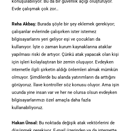
konuşulabiliyor. Bu da bir güvenlik açığı oluşturuyor.
Evde çalışmak çok zor…
Reha Akbaş:
Burada şöyle bir şey eklemek gerekiyor;
çalışanlar evlerinde çalışırken ister istemez
bilgisayarlarını yeri geliyor eşi ve çocukları da
kullanıyor. İşte o zaman kurum kaynaklarına ataklar
yapılması riski de artıyor. Çünkü atak yapacak olan kişi
için işleri kolaylaştıran bir zemin oluşuyor. Evdeyken
internetle ilgili şirketin aldığı önlemleri almak mümkün
olmuyor. Şimdilerde bu alanda yatırımların da arttığını
görüyoruz. İlave kontroller söz konusu oluyor. Ama işin
ucunda yine insan var ve her ne olursa olsun evdeyken
bilgisayarlarımızı özel amaçla daha fazla
kullanabiliyoruz.
Hakan Ünsal:
Bu noktada değişik atak vektörlerini de
düşünmek gerekiyor. E-mail üzerinden ya da internette