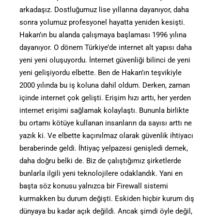
arkadaşız. Dostluğumuz lise yıllarına dayanıyor, daha
sonra yolumuz profesyonel hayatta yeniden kesişti.
Hakan’ın bu alanda çalışmaya başlaması 1996 yılına
dayanıyor. O dönem Türkiye’de internet alt yapısı daha
yeni yeni oluşuyordu. İnternet güvenliği bilinci de yeni
yeni gelişiyordu elbette. Ben de Hakan’ın teşvikiyle
2000 yılında bu iş koluna dahil oldum. Derken, zaman
içinde internet çok gelişti. Erişim hızı arttı, her yerden
internet erişimi sağlamak kolaylaştı. Bununla birlikte
bu ortamı kötüye kullanan insanların da sayısı arttı ne
yazık ki. Ve elbette kaçınılmaz olarak güvenlik ihtiyacı
beraberinde geldi. İhtiyaç yelpazesi genişledi demek,
daha doğru belki de. Biz de çalıştığımız şirketlerde
bunlarla ilgili yeni teknolojilere odaklandık. Yani en
başta söz konusu yalnızca bir Firewall sistemi
kurmakken bu durum değişti. Eskiden hiçbir kurum dış
dünyaya bu kadar açık değildi. Ancak şimdi öyle değil,