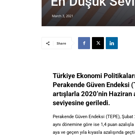
En Düşük Sev
March 3, 2021
Share
Türkiye Ekonomi Politikalar
Perakende Güven Endeksi (T
artışlarla 2020’nin Haziran
seviyesine geriledi.
Perakende Güven Endeksi (TEPE), Şubat 20
aynı dönemine göre ise 1,4 puan azalışla
aya ve geçen yıla kıyasla azalışında geçt