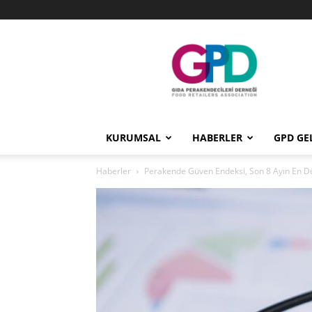
GPD
KURUMSAL
HABERLER
GPD GE
Haberler
Perakende Güven Endeksi, Son 8 Ayın En D