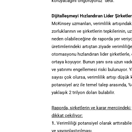
koruyacağını öngörüyoruz” dedi.
Dijitalleşmeyi Hızlandıran Lider Şirketle
McKinsey uzmanları, verimlilik artışında
zorluklarının ve şirketlerin tepkilerinin,
neden olabileceğine de raporda yer veriyor
üretimlerindeki artıştan ziyade verimliliğ
otomasyonu hızlandıran lider şirketlerle,
ortaya koyuyor. Bunun yanı sıra uzun vade
ve yatırımı engellemesi riski bulunuyor.
sayısı çok olursa, verimlilik artışı düşük
potansiyel arz ile temel talep arasında, %
yaklaşık 2 trilyon doları bulabilir.
Raporda, şirketlerin ve karar merciindeki
dikkat çekiliyor:
1.
Verimliliği potansiyel olarak arttırabil
ve yaygınlaştırılması.