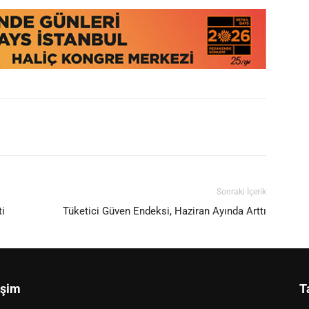
Sonraki İçerik
ti
Tüketici Güven Endeksi, Haziran Ayında Arttı
işim
T