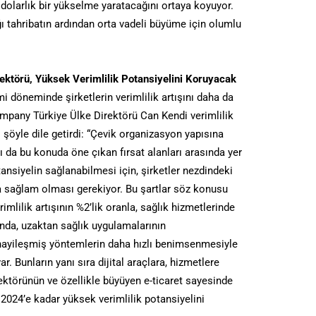
 dolarlık bir yükselme yaratacağını ortaya koyuyor.
 tahribatın ardından orta vadeli büyüme için olumlu
Sektörü, Yüksek Verimlilik Potansiyelini Koruyacak
döneminde şirketlerin verimlilik artışını daha da
mpany Türkiye Ülke Direktörü Can Kendi verimlilik
i şöyle dile getirdi: “Çevik organizasyon yapısına
 da bu konuda öne çıkan fırsat alanları arasında yer
tansiyelin sağlanabilmesi için, şirketler nezdindeki
a sağlam olması gerekiyor. Bu şartlar söz konusu
mlilik artışının %2’lik oranla, sağlık hizmetlerinde
ında, uzaktan sağlık uygulamalarının
 sanayileşmiş yöntemlerin daha hızlı benimsenmesiyle
r. Bunların yanı sıra dijital araçlara, hizmetlere
 sektörünün ve özellikle büyüyen e-ticaret sayesinde
2024’e kadar yüksek verimlilik potansiyelini