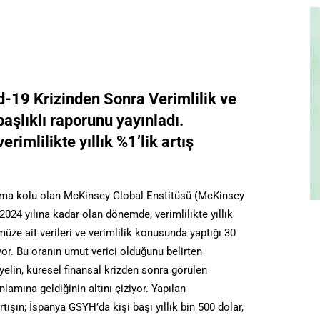
-19 Krizinden Sonra Verimlilik ve
şlıklı raporunu yayınladı.
rimlilikte yıllık %1’lik artış
rma kolu olan McKinsey Global Enstitüsü (McKinsey
 2024 yılına kadar olan dönemde, verimlilikte yıllık
üze ait verileri ve verimlilik konusunda yaptığı 30
ıyor. Bu oranın umut verici olduğunu belirten
lin, küresel finansal krizden sonra görülen
nlamına geldiğinin altını çiziyor. Yapılan
tışın; İspanya GSYH’da kişi başı yıllık bin 500 dolar,