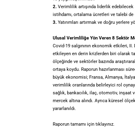
2.
Verimlilik artışında liderlik edebilecek
istihdamı, ortalama ücretleri ve talebi d
3.
Yatırımları artırmak ve doğru yerlere 
Ulusal Verimliliğe Yön Veren 8 Sektör Me
Covid-19 salgınının ekonomik etkileri, II
etkileyen en derin krizlerden biri olarak t
ölçeğinde ve sektörler bazında araştırarak
ortaya koydu. Raporun hazırlanması süreci
büyük ekonomisi; Fransa, Almanya, İtalya, 
verimlilik oranlarında belirleyici rol oyna
sağlık, bankacılık, ilaç, otomotiv, inşaat 
mercek altına alındı. Ayrıca küresel ölçe
yararlanıldı.
Raporun tamamı için tıklayınız.