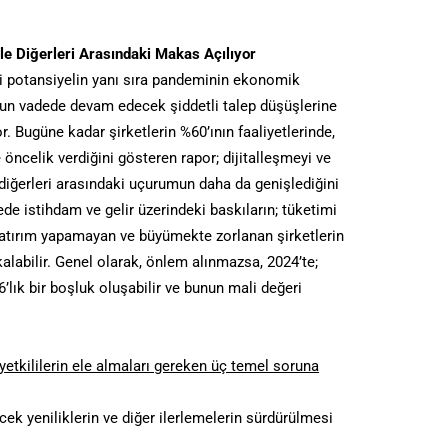
rle Diğerleri Arasındaki Makas Açılıyor
ki potansiyelin yanı sıra pandeminin ekonomik
 uzun vadede devam edecek şiddetli talep düşüşlerine
. Bugüne kadar şirketlerin %60’ının faaliyetlerinde,
e öncelik verdiğini gösteren rapor; dijitalleşmeyi ve
 diğerleri arasındaki uçurumun daha da genişlediğini
de istihdam ve gelir üzerindeki baskıların; tüketimi
 Yatırım yapamayan ve büyümekte zorlanan şirketlerin
 kalabilir. Genel olarak, önlem alınmazsa, 2024’te;
6’lık bir boşluk oluşabilir ve bunun mali değeri
 yetkililerin ele almaları gereken üç temel soruna
ecek yeniliklerin ve diğer ilerlemelerin sürdürülmesi