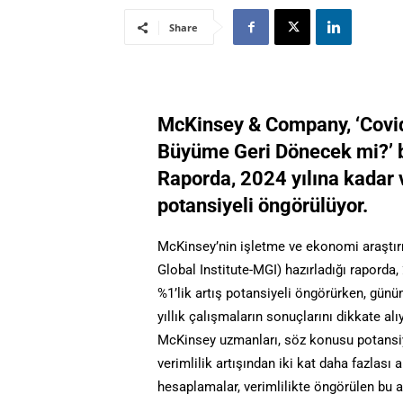
Share
McKinsey & Company, ‘Covid
Büyüme Geri Dönecek mi?’ ba
Raporda, 2024 yılına kadar ve
potansiyeli öngörülüyor.
McKinsey’nin işletme ve ekonomi araştı
Global Institute-MGI) hazırladığı raporda,
%1’lik artış potansiyeli öngörürken, günüm
yıllık çalışmaların sonuçlarını dikkate al
McKinsey uzmanları, söz konusu potansiye
verimlilik artışından iki kat daha fazlası a
hesaplamalar, verimlilikte öngörülen bu ar