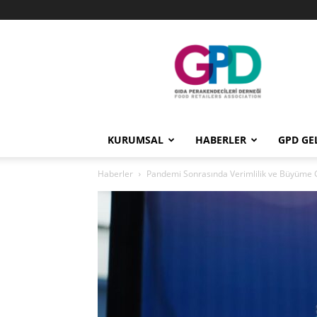
GPD
KURUMSAL
HABERLER
GPD GE
Haberler
Pandemi Sonrasında Verimlilik ve Büyüme 