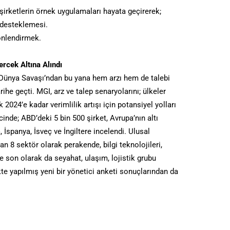
 şirketlerin örnek uygulamaları hayata geçirerek;
e desteklemesi.
yönlendirmek.
rcek Altına Alındı
. Dünya Savaşı’ndan bu yana hem arzı hem de talebi
arihe geçti. MGI, arz ve talep senaryolarını; ülkeler
 2024’e kadar verimlilik artışı için potansiyel yolları
nde; ABD’deki 5 bin 500 şirket, Avrupa’nın altı
İspanya, İsveç ve İngiltere incelendi. Ulusal
yan 8 sektör olarak perakende, bilgi teknolojileri,
ve son olarak da seyahat, ulaşım, lojistik grubu
kte yapılmış yeni bir yönetici anketi sonuçlarından da