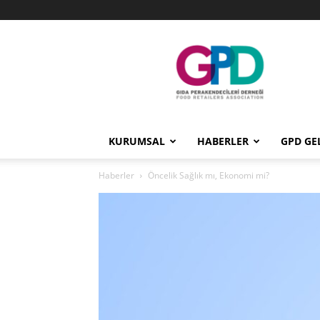
GPD
KURUMSAL
HABERLER
GPD GE
Haberler
Öncelik Sağlık mı, Ekonomi mi?