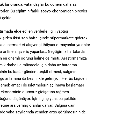
yük bir oranda, vatandaşlar bu dönem daha az
orlar. Bu eğilimin farklı sosyo-ekonomiden bireyler
 çekici.
rmada elde edilen verilerle ilgili yaptığı
 kişiden ikisi son hafta içinde süpermarkete giderek
fta süpermarket alışverişi ihtiyacı olmayanlar ya onlar
 da online alışveriş yapanlar… Geçtiğimiz haftalarda
in en önemli sorunu haline gelmişti. Araştırmamıza
omik darbe ile mücadele için daha az harcama
minin bu kadar gündem teşkil etmesi, salgının
duğu anlamına da kesinlikle gelmiyor. Her üç kişiden
nlemek amacı ile işletmelerin açılmaya başlaması
ı, ekonominin olumsuz gidişatına rağmen
duğunu düşünüyor. İşin ilginç yanı, bu şekilde
yetine ara vermiş olanlar da var. Salgına dair
de vaka sayılarında yeniden artış görülmesinin de