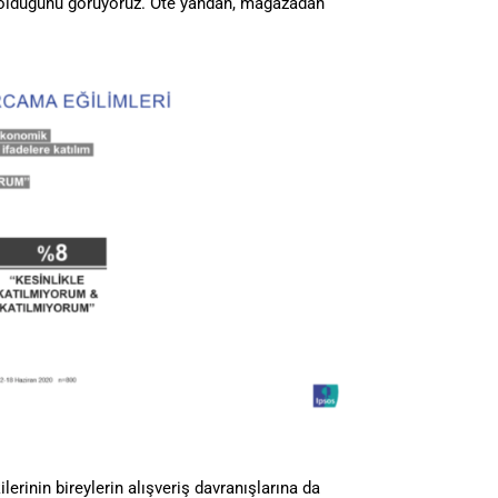
 olduğunu görüyoruz. Öte yandan, mağazadan
erinin bireylerin alışveriş davranışlarına da