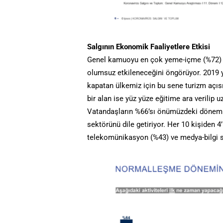
Salgının Ekonomik Faaliyetlere Etkisi
Genel kamuoyu en çok yeme-içme (%72) v
olumsuz etkileneceğini öngörüyor. 2019 yıl
kapatan ülkemiz için bu sene turizm açısın
bir alan ise yüz yüze eğitime ara verilip 
Vatandaşların %66’sı önümüzdeki dönem o
sektörünü dile getiriyor. Her 10 kişiden
telekomünikasyon (%43) ve medya-bilgi se