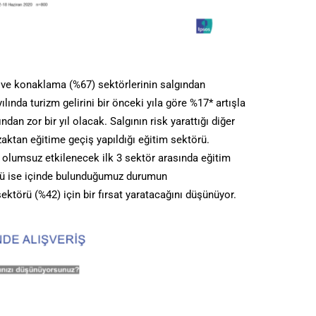
e konaklama (%67) sektörlerinin salgından
ında turizm gelirini bir önceki yıla göre %17* artışla
dan zor bir yıl olacak. Salgının risk yarattığı diğer
uzaktan eğitime geçiş yapıldığı eğitim sektörü.
lumsuz etkilenecek ilk 3 sektör arasında eğitim
 4’ü ise içinde bulunduğumuz durumun
ktörü (%42) için bir fırsat yaratacağını düşünüyor.