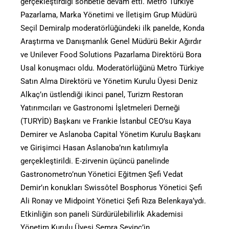
gerçekleştirdiği sohbetle devam etti. Metro Türkiye
Pazarlama, Marka Yönetimi ve İletişim Grup Müdürü
Seçil Demiralp moderatörlüğündeki ilk panelde, Konda
Araştırma ve Danışmanlık Genel Müdürü Bekir Ağırdır
ve Unilever Food Solutions Pazarlama Direktörü Bora
Usal konuşmacı oldu. Moderatörlüğünü Metro Türkiye
Satın Alma Direktörü ve Yönetim Kurulu Üyesi Deniz
Alkaç’ın üstlendiği ikinci panel, Turizm Restoran
Yatırımcıları ve Gastronomi İşletmeleri Derneği
(TURYİD) Başkanı ve Frankie İstanbul CEO’su Kaya
Demirer ve Aslanoba Capital Yönetim Kurulu Başkanı
ve Girişimci Hasan Aslanoba’nın katılımıyla
gerçekleştirildi. E-zirvenin üçüncü panelinde
Gastronometro’nun Yönetici Eğitmen Şefi Vedat
Demir’ın konukları Swissôtel Bosphorus Yönetici Şefi
Ali Ronay ve Midpoint Yönetici Şefi Rıza Belenkaya’ydı.
Etkinliğin son paneli Sürdürülebilirlik Akademisi
Yönetim Kurulu Üyesi Semra Sevinç’in