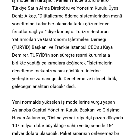
iş modelleri tartışıldı. Panelin moderatörü Metro
Türkiye Satın Alma Direktörü ve Yönetim Kurulu Üyesi
Deniz Alkaç, “Dijitalleşme ödeme sistemlerinden menü
yönetimine kadar her alanında farklı çözümler ve
fırsatlar sağlıyor” diye konuştu. Turizm Restoran
Yatırımcıları ve Gastronomi İşletmeleri Derneği
(TURYİD) Başkanı ve Frankie İstanbul CEO’su Kaya
Demirer, TURYİD’in son süreçte resmi kurumlarla
birlikte yaptığı çalışmalara değinerek “İşletmelerin
denetleme mekanizmasını günlük rutinlerine
yerleştirme zamanı geldi. Denetleme ve izlenebilirlik,
geleceğin anahtarı olacak” dedi.
Yeni normalde yükselen iş modellerine vurgu yapan
Aslanoba Capital Yönetim Kurulu Başkanı ve Girişimci
Hasan Aslanoba, “Online yemek siparişi pazarı dünyada
107 milyar dolar büyüklüğe sahip ve üç senede 154
milyar dolara ulaşacak. Paket siparişin önlenemez bir