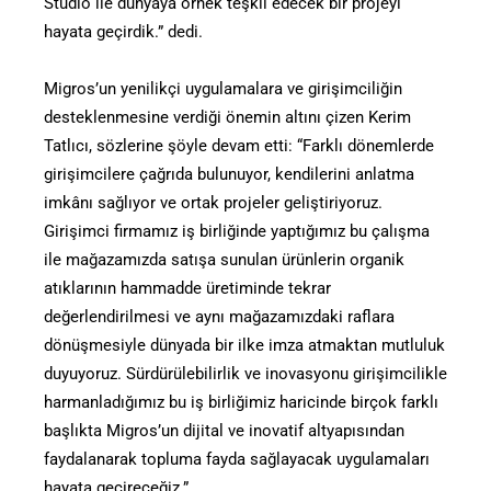
Studio ile dünyaya örnek teşkil edecek bir projeyi
hayata geçirdik.” dedi.
Migros’un yenilikçi uygulamalara ve girişimciliğin
desteklenmesine verdiği önemin altını çizen Kerim
Tatlıcı, sözlerine şöyle devam etti: “Farklı dönemlerde
girişimcilere çağrıda bulunuyor, kendilerini anlatma
imkânı sağlıyor ve ortak projeler geliştiriyoruz.
Girişimci firmamız iş birliğinde yaptığımız bu çalışma
ile mağazamızda satışa sunulan ürünlerin organik
atıklarının hammadde üretiminde tekrar
değerlendirilmesi ve aynı mağazamızdaki raflara
dönüşmesiyle dünyada bir ilke imza atmaktan mutluluk
duyuyoruz. Sürdürülebilirlik ve inovasyonu girişimcilikle
harmanladığımız bu iş birliğimiz haricinde birçok farklı
başlıkta Migros’un dijital ve inovatif altyapısından
faydalanarak topluma fayda sağlayacak uygulamaları
hayata geçireceğiz.”