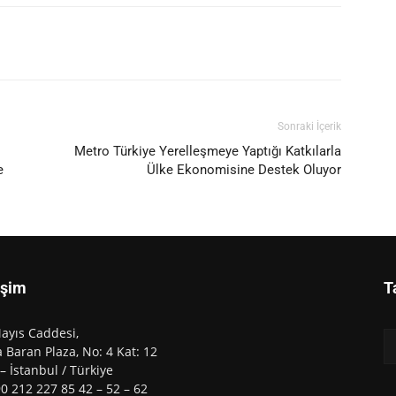
Sonraki İçerik
Metro Türkiye Yerelleşmeye Yaptığı Katkılarla
e
Ülke Ekonomisine Destek Oluyor
işim
T
ayıs Caddesi,
 Baran Plaza, No: 4 Kat: 12
 – İstanbul / Türkiye
90 212 227 85 42 – 52 – 62