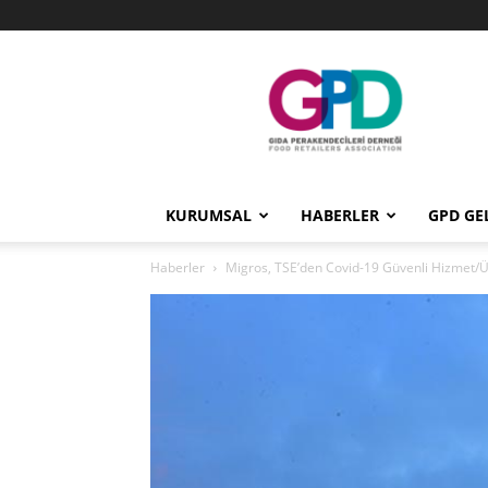
GPD
KURUMSAL
HABERLER
GPD GE
Haberler
Migros, TSE’den Covid-19 Güvenli Hizmet/Ü