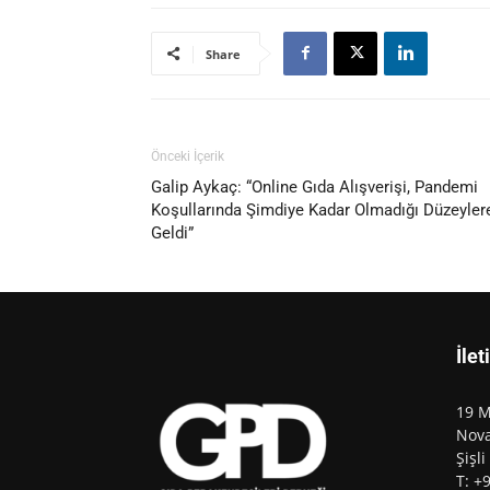
Share
Önceki İçerik
Galip Aykaç: “Online Gıda Alışverişi, Pandemi
Koşullarında Şimdiye Kadar Olmadığı Düzeyler
Geldi”
İlet
19 M
Nova
Şişli
T: +