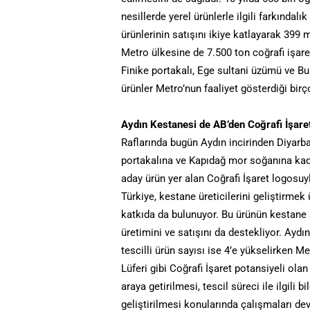
nesillerde yerel ürünlerle ilgili farkındal
ürünlerinin satışını ikiye katlayarak 399
Metro ülkesine de 7.500 ton coğrafi işaretl
Finike portakalı, Ege sultani üzümü ve Burs
ürünler Metro’nun faaliyet gösterdiği birç
Aydın Kestanesi de AB’den Coğrafi İşaret
Raflarında bugün Aydın incirinden Diyarb
portakalına ve Kapıdağ mor soğanına kadar
aday ürün yer alan Coğrafi İşaret logosu
Türkiye, kestane üreticilerini geliştirme
katkıda da bulunuyor. Bu ürünün kestane 
üretimini ve satışını da destekliyor. Aydın
tescilli ürün sayısı ise 4’e yükselirken Me
Lüferi gibi Coğrafi İşaret potansiyeli ola
araya getirilmesi, tescil süreci ile ilgili
geliştirilmesi konularında çalışmaları de