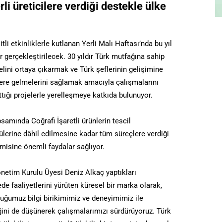
li üreticilere verdiği destekle ülke
.
itli etkinliklerle kutlanan Yerli Malı Haftası’nda bu yıl
ar gerçekleştirilecek. 30 yıldır Türk mutfağına sahip
lini ortaya çıkarmak ve Türk şeflerinin gelişimine
yere gelmelerini sağlamak amacıyla çalışmalarını
ttığı projelerle yerelleşmeye katkıda bulunuyor.
amında Coğrafi İşaretli ürünlerin tescil
lerine dâhil edilmesine kadar tüm süreçlere verdiği
misine önemli faydalar sağlıyor.
etim Kurulu Üyesi Deniz Alkaç yaptıkları
kede faaliyetlerini yürüten küresel bir marka olarak,
lduğumuz bilgi birikimimiz ve deneyimimiz ile
ini de düşünerek çalışmalarımızı sürdürüyoruz. Türk