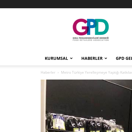
GPD
KURUMSAL
HABERLER
GPD GE
Haberler
Metro Türkiye Yerelleşmeye Yaptığı Katkıl