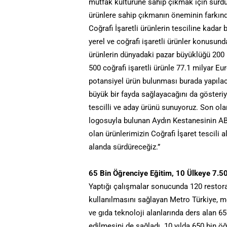
mutfak kültürüne sahip çıkmak için sürdürül
ürünlere sahip çıkmanın öneminin farkınd
Coğrafi İşaretli ürünlerin tesciline kadar
yerel ve coğrafi işaretli ürünler konusund
ürünlerin dünyadaki pazar büyüklüğü 200 m
500 coğrafi işaretli ürünle 77.1 milyar Eu
potansiyel ürün bulunması burada yapıla
büyük bir fayda sağlayacağını da gösteriyo
tescilli ve aday ürünü sunuyoruz. Son ola
logosuyla bulunan Aydın Kestanesinin AB
olan ürünlerimizin Coğrafi İşaret tescili 
alanda sürdüreceğiz.”
65 Bin Öğrenciye Eğitim, 10 Ülkeye 7.500
Yaptığı çalışmalar sonucunda 120 restora
kullanılmasını sağlayan Metro Türkiye, me
ve gıda teknoloji alanlarında ders alan 65
edilmesini de sağladı. 10 yılda 650 bin ö