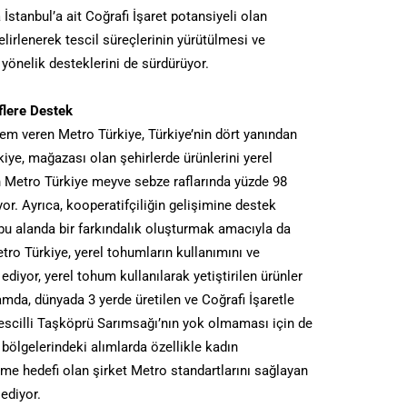
a İstanbul’a ait Coğrafi İşaret potansiyeli olan
elirlenerek tescil süreçlerinin yürütülmesi ve
yönelik desteklerini de sürdürüyor.
flere Destek
em veren Metro Türkiye, Türkiye’nin dört yanından
rkiye, mağazası olan şehirlerde ürünlerini yerel
n Metro Türkiye meyve sebze raflarında yüzde 98
yor. Ayrıca, kooperatifçiliğin gelişimine destek
 bu alanda bir farkındalık oluşturmak amacıyla da
Metro Türkiye, yerel tohumların kullanımını ve
ediyor, yerel tohum kullanılarak yetiştirilen ürünler
amda, dünyada 3 yerde üretilen ve Coğrafi İşaretle
escilli Taşköprü Sarımsağı’nın yok olmaması için de
m bölgelerindeki alımlarda özellikle kadın
leme hedefi olan şirket Metro standartlarını sağlayan
ediyor.