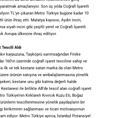
ık yaratmak amaçlanıyor. Son üç yılda Coğrafi İşaretli
 milyon TL’ye çıkaran Metro Türkiye bugüne kadar 10
i ürün ihraç etti. Malatya kayısısı, Aydın inciri,
a siyah inciri gibi çeşitli yerel ve Coğrafi İşaretli
ok Avrupa ülkesine ihraç ediliyor.
 Tescili Aldı
akır karpuzuna, Taşköprü sarımsağından Finike
 160’ın üzerinde coğrafi işaret tesciline sahip ve
yla ilk ve tek kestane satan marka da olan Metro
k üzere ürünün satışına ve ambalajlanmasına yönelik
şekeri, kestane unu gibi katma değerli halde
 Kestanesi ile birlikte AB’de tescil alan coğrafi işaret
tro Türkiye’nin Kırklareli Kıvırcık Kuzu Eti, Boğaz
n ürünlerin tescillenmesine yönelik paydaşların bir
 bilgi birikiminin sağlanması ve ticari motivasyonun
vam ediyor. Metro Türkiye ayrıca, İstanbul Potansiyel