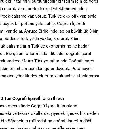
ebilir tarımın, sürdürülebilir bir tarım için de yerel
a olarak yerel üreticilerin desteklenmesinden
 birçok çalışma yapıyoruz. Türkiye ekolojik yapısıyla
a büyük bir potansiyele sahip. Coğrafi İşaretli
ilyar dolar, Avrupa Birliği’nde ise bu büyüklük 3 bin
ro. Sadece Türkiye’de yaklaşık olarak 3 bin
cak çalışmaların Türkiye ekonomisine ne kadar
r. Biz şu an raflarımızda 160 adet coğrafi işaret
rak sadece Metro Türkiye raflarında Coğrafi İşaret
’den tescil almasından gurur duyduk. Potansiyeli
almasına yönelik desteklerimizi ulusal ve uluslararası
 Ton Coğrafi İşaretli Ürün İhracı
nın menüsünde Coğrafi İşaretli ürünlerin
sleki ve teknik okullarda, yiyecek içecek hizmetleri
 bin öğrencinin müfredatına coğrafi işaretin dâhil
ğrencinin bu dersi almasını hedeflenirken genç