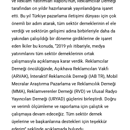
ve Reklam Yatırımları Raporu’nun, Reklamcılar Derneği
tarafından on yıldır hazırlanarak yayınlandığına işaret
etti. Bu yıl Türkiye pazarlama iletişimi dünyası için çok
önemli bir adım atarak, tüm sektör derneklerinin el ele
verdiği ve sektörün gelişimi adına birbirleriyle daha da
yakından çalışıldığı bir döneme girdiklerine de işaret
eden İkiler bu konuda, “2019 yılı itibariyle, medya
yatırımlarını tüm sektör derneklerinin ortak
çalışmasıyla açıklamaya karar verdik. Reklamcılar
Derneği öncülüğünde, Açıkhava Reklamcıları Vakfı
(ARVAK), İnteraktif Reklamcılık Derneği (IAB TR), Mobil
Mecralar Araştırma Pazarlama ve Reklamcılık Derneği
(MMA), Reklamverenler Derneği (RVD) ve Ulusal Radyo
Yayıncıları Derneği (URYAD) güçlerini birleştirdi. Doğru
ve verimli ölçümleme ve raporlama için çalıştık ve
çalışmaya devam edeceğiz. Tüm sektör dernek
üyelerine ve başkanlarına destekleri için teşekkür
ederim” şeklinde açıklamada bulundu.