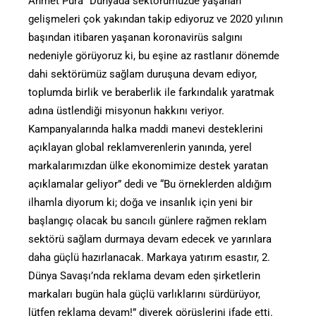
Ahmet Pura “Dünyada sektörümüzde yaşanan
gelişmeleri çok yakından takip ediyoruz ve 2020 yılının
başından itibaren yaşanan koronavirüs salgını
nedeniyle görüyoruz ki, bu eşine az rastlanır dönemde
dahi sektörümüz sağlam duruşuna devam ediyor,
toplumda birlik ve beraberlik ile farkındalık yaratmak
adına üstlendiği misyonun hakkını veriyor.
Kampanyalarında halka maddi manevi desteklerini
açıklayan global reklamverenlerin yanında, yerel
markalarımızdan ülke ekonomimize destek yaratan
açıklamalar geliyor” dedi ve “Bu örneklerden aldığım
ilhamla diyorum ki; doğa ve insanlık için yeni bir
başlangıç olacak bu sancılı günlere rağmen reklam
sektörü sağlam durmaya devam edecek ve yarınlara
daha güçlü hazırlanacak. Markaya yatırım esastır, 2.
Dünya Savaşı’nda reklama devam eden şirketlerin
markaları bugün hala güçlü varlıklarını sürdürüyor,
lütfen reklama devam!” diyerek görüşlerini ifade etti.