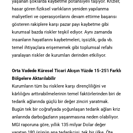
yaşanan şoklarda kaybetme potansiyeli taşıyor. Krizler,
hasar gören fiziksel varlıkların yeniden yapılanma
maliyetleri ve operasyonlarını devam ettirme başarısı
gösteren rakiplere karşı pazar payı kaybetme gibi
kurumsal bazda riskler teşkil ediyor. Aynı zamanda
insanların hayatlarını kaybetmeleri, işsizlik, gıda vb.
temel ihtiyaçlara erişememek gibi toplumsal refahı
yaralayan riskler de kurumları derinden etkiliyor.
Orta Vadede Küresel Ticari Akışın Yüzde 15-25’i Farklı
Bölgelere Aktarılabilir
Kurumların tüm bu risklere karşı dirençliliğini ve
kârlılığını arttırabilmelerinin temel faktörlerinden biri de
tedarik ağlarında güçlü bir değer zinciri yaratmak.
Bugün tek bir coğrafyada yoğunlaşan tedarik ağları kriz
anlarında darboğazların yaşanmasına neden olabiliyor.
MGI raporuna göre, yıllık 135 milyar Dolar değer
yaratan 180 ürünün ana tedarikçisi, tek bir ülke. Öte