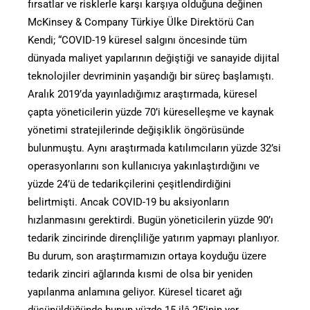
fırsatlar ve risklerle karşı karşıya olduğuna değinen
McKinsey & Company Türkiye Ülke Direktörü Can
Kendi; “COVID-19 küresel salgını öncesinde tüm
dünyada maliyet yapılarının değiştiği ve sanayide dijital
teknolojiler devriminin yaşandığı bir süreç başlamıştı.
Aralık 2019’da yayınladığımız araştırmada, küresel
çapta yöneticilerin yüzde 70’i küreselleşme ve kaynak
yönetimi stratejilerinde değişiklik öngörüsünde
bulunmuştu. Aynı araştırmada katılımcıların yüzde 32’si
operasyonlarını son kullanıcıya yakınlaştırdığını ve
yüzde 24’ü de tedarikçilerini çeşitlendirdiğini
belirtmişti. Ancak COVID-19 bu aksiyonların
hızlanmasını gerektirdi. Bugün yöneticilerin yüzde 90’ı
tedarik zincirinde dirençliliğe yatırım yapmayı planlıyor.
Bu durum, son araştırmamızın ortaya koyduğu üzere
tedarik zinciri ağlarında kısmi de olsa bir yeniden
yapılanma anlamına geliyor. Küresel ticaret ağı
düşünüldüğünde bunun yüzde 15 ilâ 25’inin yer