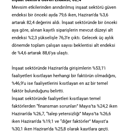
Mevsim etkilerinden arındırılmış inşaat sektörü güven
endeksi bir önceki ayda 79,6 iken, Haziran’da %3,6
artarak 82,4 değerini aldı. İnşaat sektöründe bir önceki
aya göre, alınan kayıtlı siparişlerin mevcut düzeyi alt
endeksi %2,3 yükselişle 76,3’e çıktı. Gelecek üç aylık
dönemde toplam çalışan sayısı beklentisi alt endeksi
de %4,6 artarak 88,6’ya ulaştı.
İnşaat sektöründe Haziran’da girişimlerin %53,1’i
faaliyetleri kısıtlayan herhangi bir faktörün olmadığını,
%46,9’u ise faaliyetlerini kısıtlayan en az bir temel
faktör bulunduğunu belirtti.
İnşaat sektöründe faaliyetleri kısıtlayan temel
faktörlerden “finansman sorunları” Mayıs’ta %24,2 iken
Haziran’da %26,7, “talep yetersizliği” Mayıs’ta %26,6
iken Haziran’da %19,1 ve “diğer faktörler” Mayıst’a
%30,1 iken Haziran’da %25,8 olarak kayıtlara geçti.