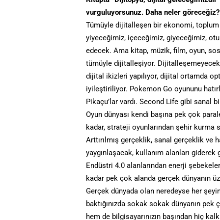
vurguluyorsunuz. Daha neler göreceğiz?
Tümüyle dijitalleşen bir ekonomi, toplum
yiyeceğimiz, içeceğimiz, giyeceğimiz, ot
edecek. Ama kitap, müzik, film, oyun, sosy
tümüyle dijitalleşiyor. Dijitalleşemeyecek 
dijital ikizleri yapılıyor, dijital ortamda o
iyileştiriliyor. Pokemon Go oyununu hatır
Pikaçu’lar vardı. Second Life gibi sanal b
Oyun dünyası kendi başına pek çok parale
kadar, strateji oyunlarından şehir kurma
Arttırılmış gerçeklik, sanal gerçeklik v
yaygınlaşacak, kullanım alanları giderek g
Endüstri 4.0 alanlarından enerji şebekel
kadar pek çok alanda gerçek dünyanın üzer
Gerçek dünyada olan neredeyse her şeyin 
baktığınızda sokak sokak dünyanın pek çok 
hem de bilgisayarınızın başından hiç kalk