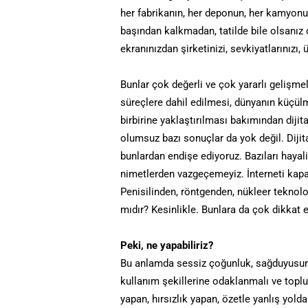
her fabrikanın, her deponun, her kamyonun, 
başından kalkmadan, tatilde bile olsanız 
ekranınızdan şirketinizi, sevkiyatlarınızı,
Bunlar çok değerli ve çok yararlı gelişmel
süreçlere dahil edilmesi, dünyanın küçülme
birbirine yaklaştırılması bakımından dijita
olumsuz bazı sonuçlar da yok değil. Dijit
bunlardan endişe ediyoruz. Bazıları hayali
nimetlerden vazgeçemeyiz. İnterneti kapa
Penisilinden, röntgenden, nükleer teknoloj
mıdır? Kesinlikle. Bunlara da çok dikkat
Peki, ne yapabiliriz?
Bu anlamda sessiz çoğunluk, sağduyusunu k
kullanım şekillerine odaklanmalı ve topl
yapan, hırsızlık yapan, özetle yanlış yolda