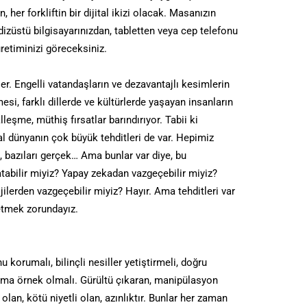
her forkliftin bir dijital ikizi olacak. Masanızın
dizüstü bilgisayarınızdan, tabletten veya cep telefonu
 üretiminizi göreceksiniz.
er. Engelli vatandaşların ve dezavantajlı kesimlerin
si, farklı dillerde ve kültürlerde yaşayan insanların
lleşme, müthiş fırsatlar barındırıyor. Tabii ki
al dünyanın çok büyük tehditleri de var. Hepimiz
, bazıları gerçek… Ama bunlar var diye, bu
tabilir miyiz? Yapay zekadan vazgeçebilir miyiz?
ilerden vazgeçebilir miyiz? Hayır. Ama tehditleri var
 etmek zorundayız.
orumalı, bilinçli nesiller yetiştirmeli, doğru
uma örnek olmalı. Gürültü çıkaran, manipülasyon
 olan, kötü niyetli olan, azınlıktır. Bunlar her zaman