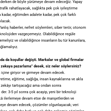
 giderken de böyle yürümeye devam edeceğiz. Yapay
rafik rahatlayacak, sağlıkta pek çok iyileştirme
ra kadar, eğitimden adalete kadar, pek çok farklı
olacak.
Yanlış haberler, nefret söylemleri, siber terör, otonom
eknolojiden vazgeçemeyiz. Olabildiğince regüle
rlemeliyiz ve olabildiğince insanların bu tür kanunlara,
ağlamalıyız.
mda da koşullar değişti. Markalar ve global firmalar
y zekaya pazarlama” desek, siz neler söylersiniz?
n içine giriyor ve girmeye devam edecek.
time, eğitime, sağlığa, insan kaynaklarına ve akla
y zekâyı tartışacağız ama ondan sonra
er. 3-5 yıl sonra çok acayip, yeni bir teknoloji
kâ ilerlemeye devam etse de manşetlerden ve
eye devam edecek, çözümler olgunlaşacak; veri