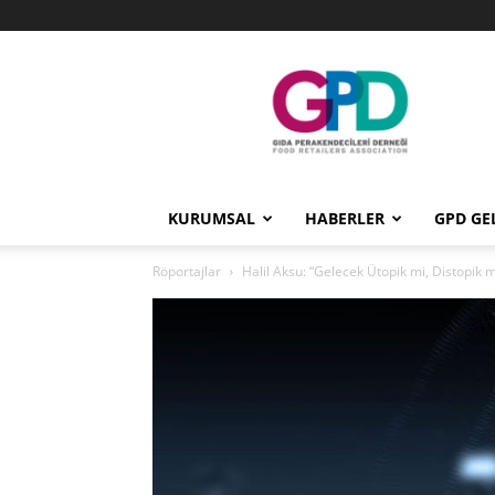
GPD
KURUMSAL
HABERLER
GPD GE
Röportajlar
Halil Aksu: “Gelecek Ütopik mi, Distopik 