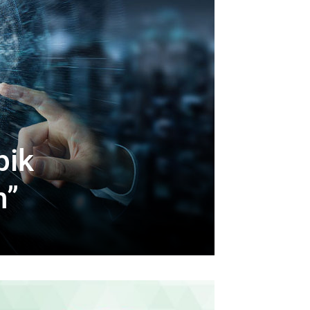
pik
n”