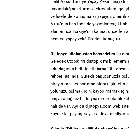
Halil Aksu, Türkiye Yapay Zekâ İnisiyatifi
farkındalığını arttırmak, ekosistemi geliş
ve liselerde konuşmalar yapıyor, önemli z
Aksu’nun beş tane de yayımlanmış kitabı v
alanlarında Türkiye’nin kanaat önderleri a
hem de yapay zekâ üzerine konuştuk.
Dijitopya kitabınızdan bahsedelim ilk ol
Gelecek ütopik mi distopik mi bilemem, a
arkadaşımla birlikte kitabıma ‘Dijitopya’ 
rehberi aslında. Sürekli başucunuzda bul
birey olarak, departman olarak, şirket ola
yolunuzu bulmak için, kaybolmamak için, d
başvuracağınız bir kaynak eser olarak kale
hali de var. Ayrıca dijitopya.com web sitesi
kaynaklar paylaşmaya da devam ediyoruz
Kitapta “Dijitopya, dijital geleceğimizdi