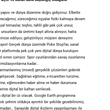
 yapısı ve dünya düzenine doğru gidiyoruz. Elbette
uracağımız, süreceğimiz eşyalar fiziki kalmaya devam
al temaslar, teşhis, tahlil gibi pek çok unsur,
unsurların da üretimi kayıt altına alınıyor, hatta
ptimize ediliyor, geliştiriliyor, müşteri deneyimi
layın! Gerçek dünya üzerinde Poke Stop’lar, sanal
ir platformda pek çok yeni dijital dünya kuruluyor.
l evren içeriyor. Spor oyunlarından savaş oyunlarına
 simülasyonlarına kadar…
e harmanlanmış (mixed) gerçeklik çözümleri giderek
elişecek. Sağlıktan eğitime, e-ticaretten turizme,
erine, eğlenceden haber alma ve haber durumuna
ine dijital bir kaftan serilecek.
dijital bir izi olacak. Google Earth programına
şehrini oldukça ayrıntılı bir şekilde gezebilirsiniz,
madan… Sanayide dijital ikizlerin yaygınlaşması ile