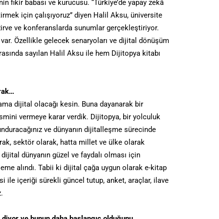
’nin fikir babası ve kurucusu. “Türkiye’de yapay zekâ
tirmek için çalışıyoruz” diyen Halil Aksu, üniversite
irve ve konferanslarda sunumlar gerçekleştiriyor.
ar. Özellikle gelecek senaryoları ve dijital dönüşüm
rasında sayılan Halil Aksu ile hem Dijitopya kitabı
arak…
ma dijital olacağı kesin. Buna dayanarak bir
ismini vermeye karar verdik. Dijitopya, bir yolculuk
unduracağınız ve dünyanın dijitalleşme sürecinde
rak, sektör olarak, hatta millet ve ülke olarak
ijital dünyanın güzel ve faydalı olması için
me alındı. Tabii ki dijital çağa uygun olarak e-kitap
 ile içeriği sürekli güncel tutup, anket, araçlar, ilave
.
r” diyor ve bunun daha başlangıç olduğunu