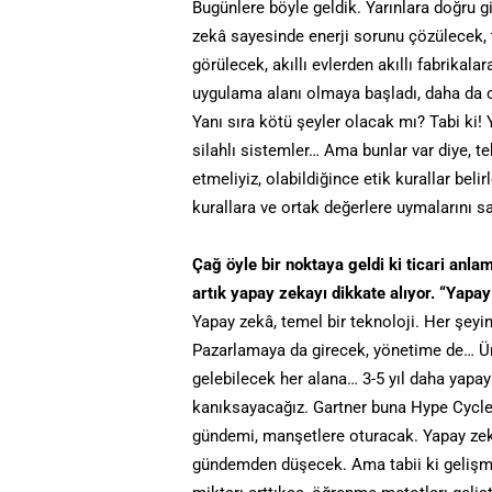
Bugünlere böyle geldik. Yarınlara doğru
zekâ sayesinde enerji sorunu çözülecek, t
görülecek, akıllı evlerden akıllı fabrikala
uygulama alanı olmaya başladı, daha da 
Yanı sıra kötü şeyler olacak mı? Tabi ki! 
silahlı sistemler… Ama bunlar var diye, t
etmeliyiz, olabildiğince etik kurallar beli
kurallara ve ortak değerlere uymalarını s
Çağ öyle bir noktaya geldi ki ticari anla
artık yapay zekayı dikkate alıyor. “Yapa
Yapay zekâ, temel bir teknoloji. Her şeyi
Pazarlamaya da girecek, yönetime de… Üre
gelebilecek her alana… 3-5 yıl daha yapa
kanıksayacağız. Gartner buna Hype Cycle d
gündemi, manşetlere oturacak. Yapay ze
gündemden düşecek. Ama tabii ki gelişm