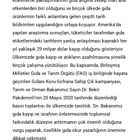
etiketleme yaklaşımlarının gıda atığına sebep olan ana
etkenlerden biri olduğunu ve birçok ülkede gıda
ürünlerinin farklı anlamlara gelen çeşitli tarih
bildirimleri uygulandığını ortaya koyuyor. Amerika’da
yapılan araştırma sonuçları, tüketiciler tarafından gıda
etiketlerindeki tarihlerin yanlış anlaşılması kaynaklı her
yıl yaklaşık 29 milyar dolar kayıp olduğunu gösteriyor.
Ülkemizde gıda kayıp ve atıkların azaltılmasına yönelik
birçok çalışma yürütülüyor. Bu kapsamda, Birleşmiş
Milletler Gıda ve Tarım Örgütü (FAO) iş birliğinde hayata
geçirilen Gıdanı Koru-Sofrana Sahip Çık kampanyası,
Tarım ve Orman Bakanımız Sayın Dr. Bekir
Pakdemirli’nin 20 Mayıs 2020 tarihinde düzenlediği
basın toplantısı ile ülkemizde tanıtıldı. Sn. Bakanımız
gıda kayıp ve israfının önlenmesinde toplumsal
farkındalık düzeyini arttırmanın çok önemli olduğuna
vurgu yaparak, özellikle gıda okur yazarlığının önemine
dikkat çekmiştir.