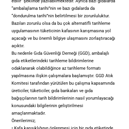
edilir” şeklinde yazılabilmektedir. Ayrıca bazı gıdalarda
“ambalajlama tarihi”nin ve bazı gıdalarda da
“dondurulma tarihi”nin belirtilmesi bir zorunluluktur.
Bazıları zorunlu olsa da bu çok alternatifli tarihleme
uygulamasının tüketicinin kafasının karışmasına yol
açacağı ve bu önemli bilgiye ulaşmasını zorlaştıracağı
açıktır.
Bu nedenle Gıda Güvenliği Derneği (GGD), ambalajlı
gıda etiketlerindeki tarihleme bildirimlerine
odaklanarak olabildiğince az tarihleme formatı
yapılmasına ilişkin çalışmalara başlamıştır. GGD Atık
Komitesi tarafından yürütülen bu çalışma kapsamında
üreticiler, tüketiciler, gıda bankaları ve gıda
bağışçılarının tarih bildirimlerinin nasıl yorumlayacağı
konusundaki bilgilerinin geliştirilmesi
amaçlanmaktadır.
Önerilerimiz;
• Kafa karışıklığının önlenmesi için bir gıda etiketinde