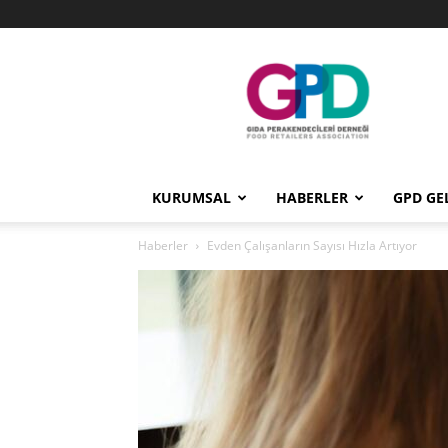
GPD
KURUMSAL
HABERLER
GPD GE
Haberler
Evden Çalışanların Sayısı Hızla Artıyor