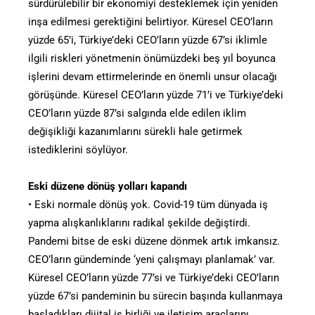
sürdürülebilir bir ekonomiyi desteklemek için yeniden
inşa edilmesi gerektiğini belirtiyor. Küresel CEO’ların
yüzde 65’i, Türkiye’deki CEO’ların yüzde 67’si iklimle
ilgili riskleri yönetmenin önümüzdeki beş yıl boyunca
işlerini devam ettirmelerinde en önemli unsur olacağı
görüşünde. Küresel CEO’ların yüzde 71’i ve Türkiye’deki
CEO’ların yüzde 87’si salgında elde edilen iklim
değişikliği kazanımlarını sürekli hale getirmek
istediklerini söylüyor.
Eski düzene dönüş yolları kapandı
• Eski normale dönüş yok. Covid-19 tüm dünyada iş
yapma alışkanlıklarını radikal şekilde değiştirdi.
Pandemi bitse de eski düzene dönmek artık imkansız.
CEO’ların gündeminde ‘yeni çalışmayı planlamak’ var.
Küresel CEO’ların yüzde 77’si ve Türkiye’deki CEO’ların
yüzde 67’si pandeminin bu sürecin başında kullanmaya
başladıkları dijital iş birliği ve iletişim araçlarını