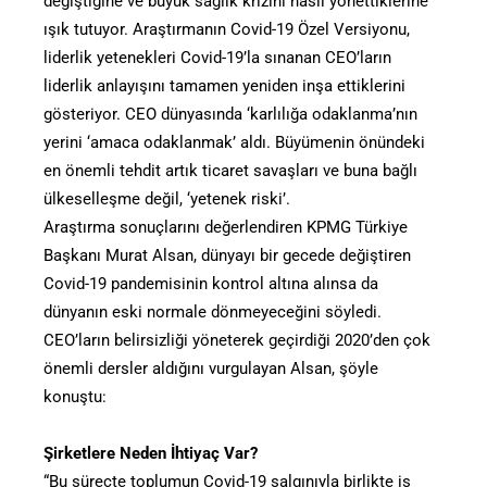
değiştiğine ve büyük sağlık krizini nasıl yönettiklerine
ışık tutuyor. Araştırmanın Covid-19 Özel Versiyonu,
liderlik yetenekleri Covid-19’la sınanan CEO’ların
liderlik anlayışını tamamen yeniden inşa ettiklerini
gösteriyor. CEO dünyasında ‘karlılığa odaklanma’nın
yerini ‘amaca odaklanmak’ aldı. Büyümenin önündeki
en önemli tehdit artık ticaret savaşları ve buna bağlı
ülkeselleşme değil, ‘yetenek riski’.
Araştırma sonuçlarını değerlendiren KPMG Türkiye
Başkanı Murat Alsan, dünyayı bir gecede değiştiren
Covid-19 pandemisinin kontrol altına alınsa da
dünyanın eski normale dönmeyeceğini söyledi.
CEO’ların belirsizliği yöneterek geçirdiği 2020’den çok
önemli dersler aldığını vurgulayan Alsan, şöyle
konuştu:
Şirketlere Neden İhtiyaç Var?
“Bu süreçte toplumun Covid-19 salgınıyla birlikte iş