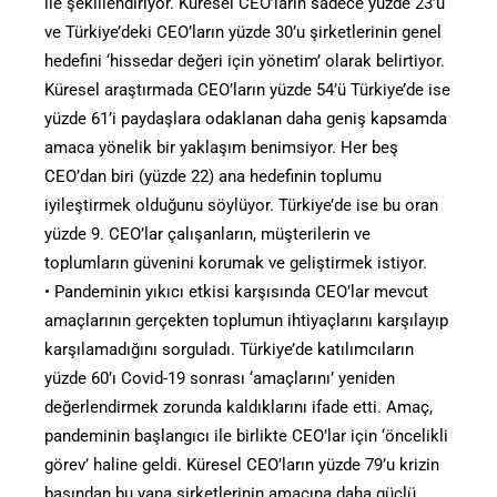
ile şekillendiriyor. Küresel CEO’ların sadece yüzde 23’ü
ve Türkiye’deki CEO’ların yüzde 30’u şirketlerinin genel
hedefini ‘hissedar değeri için yönetim’ olarak belirtiyor.
Küresel araştırmada CEO’ların yüzde 54’ü Türkiye’de ise
yüzde 61’i paydaşlara odaklanan daha geniş kapsamda
amaca yönelik bir yaklaşım benimsiyor. Her beş
CEO’dan biri (yüzde 22) ana hedefinin toplumu
iyileştirmek olduğunu söylüyor. Türkiye’de ise bu oran
yüzde 9. CEO’lar çalışanların, müşterilerin ve
toplumların güvenini korumak ve geliştirmek istiyor.
• Pandeminin yıkıcı etkisi karşısında CEO’lar mevcut
amaçlarının gerçekten toplumun ihtiyaçlarını karşılayıp
karşılamadığını sorguladı. Türkiye’de katılımcıların
yüzde 60’ı Covid-19 sonrası ‘amaçlarını’ yeniden
değerlendirmek zorunda kaldıklarını ifade etti. Amaç,
pandeminin başlangıcı ile birlikte CEO’lar için ‘öncelikli
görev’ haline geldi. Küresel CEO’ların yüzde 79’u krizin
başından bu yana şirketlerinin amacına daha güçlü