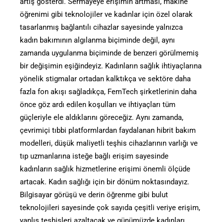
artış gösterdi. Sermayeye erişimin artması, makine
öğrenimi gibi teknolojiler ve kadınlar için özel olarak
tasarlanmış bağlantılı cihazlar sayesinde yalnızca
kadın bakımının algılanma biçiminde değil, aynı
zamanda uygulanma biçiminde de benzeri görülmemiş
bir değişimin eşiğindeyiz. Kadınların sağlık ihtiyaçlarına
yönelik stigmalar ortadan kalktıkça ve sektöre daha
fazla fon akışı sağladıkça, FemTech şirketlerinin daha
önce göz ardı edilen koşulları ve ihtiyaçları tüm
güçleriyle ele aldıklarını göreceğiz. Aynı zamanda,
çevrimiçi tıbbi platformlardan faydalanan hibrit bakım
modelleri, düşük maliyetli teşhis cihazlarının varlığı ve
tıp uzmanlarına isteğe bağlı erişim sayesinde
kadınların sağlık hizmetlerine erişimi önemli ölçüde
artacak. Kadın sağlığı için bir dönüm noktasındayız.
Bilgisayar görüşü ve derin öğrenme gibi bulut
teknolojileri sayesinde çok sayıda çeşitli veriye erişim,
yanlış teşhisleri azaltacak ve günümüzde kadınları