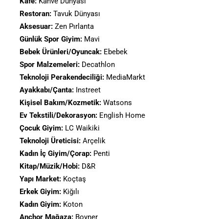
Kafe:
Kahve Dünyası
Restoran:
Tavuk Dünyası
Aksesuar:
Zen Pırlanta
Günlük Spor Giyim:
Mavi
Bebek Ürünleri/Oyuncak:
Ebebek
Spor Malzemeleri:
Decathlon
Teknoloji Perakendeciliği:
MediaMarkt
Ayakkabı/Çanta:
Instreet
Kişisel Bakım/Kozmetik:
Watsons
Ev Tekstili/Dekorasyon:
English Home
Çocuk Giyim:
LC Waikiki
Teknoloji Üreticisi:
Arçelik
Kadın İç Giyim/Çorap:
Penti
Kitap/Müzik/Hobi:
D&R
Yapı Market:
Koçtaş
Erkek Giyim:
Kiğılı
Kadın Giyim:
Koton
Anchor Mağaza:
Boyner