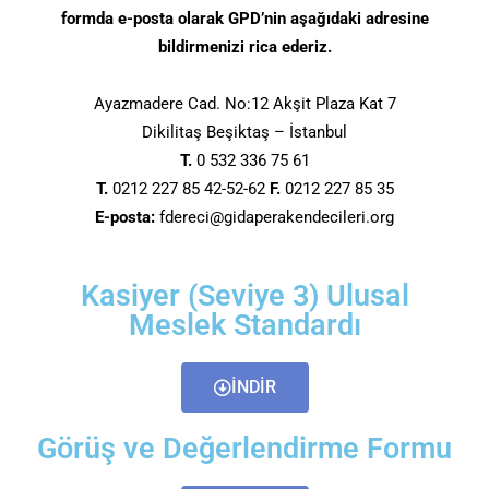
formda e-posta olarak GPD’nin aşağıdaki adresine
bildirmenizi rica ederiz.
Ayazmadere Cad. No:12 Akşit Plaza Kat 7
Dikilitaş Beşiktaş – İstanbul
T.
0 532 336 75 61
T.
0212 227 85 42-52-62
F.
0212 227 85 35
E-posta:
fdereci@gidaperakendecileri.org
Kasiyer (Seviye 3) Ulusal
Meslek Standardı
İNDİR
Görüş ve Değerlendirme Formu