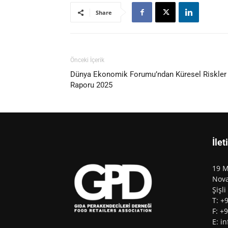
Share
Önceki İçerik
Dünya Ekonomik Forumu’ndan Küresel Riskler
Raporu 2025
İlet
19 M
Nova
Şişli
T: +
F: +
E: i