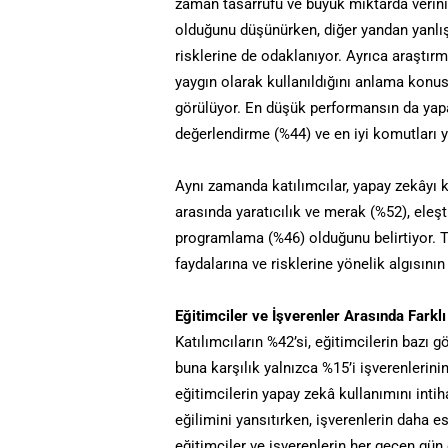
zaman tasarrufu ve büyük miktarda verini
olduğunu düşünürken, diğer yandan yanlış 
risklerine de odaklanıyor. Ayrıca araştır
yaygın olarak kullanıldığını anlama konu
görülüyor. En düşük performansın da yapay
değerlendirme (%44) ve en iyi komutları 
Aynı zamanda katılımcılar, yapay zekâyı 
arasında yaratıcılık ve merak (%52), ele
programlama (%46) olduğunu belirtiyor. 
faydalarına ve risklerine yönelik algısının
Eğitimciler ve İşverenler Arasında Farkl
Katılımcıların %42’si, eğitimcilerin bazı 
buna karşılık yalnızca %15’i işverenlerinin
eğitimcilerin yapay zekâ kullanımını inti
eğilimini yansıtırken, işverenlerin daha e
eğitimciler ve işverenlerin her geçen gü