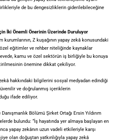
rlikleriyle de bu dengesizliklerin giderilebileceğine
İçin İki Önemli Önerinin Üzerinde Duruluyor
itim kurumlarının, Z kuşağının yapay zekâ konusundaki
 özel eğitimler ve rehber niteliğinde kaynaklar
evede, kamu ve özel sektörün iş birliğiyle bu konuya
irilmesinin önemine dikkat çekiliyor.
 zekâ hakkındaki bilgilerini sosyal medyadan edindiği
üvenilir ve doğrulanmış içeriklerin
duğu ifade ediliyor.
e Danışmanlık Bölümü Şirket Ortağı Ersin Yıldırım
melerde bulundu: “İş hayatında yer almaya başlayan en
unca yapay zekânın uzun vadeli etkileriyle karşı
ojiye olan doğuştan yatkınlığıyla yapay zekâ