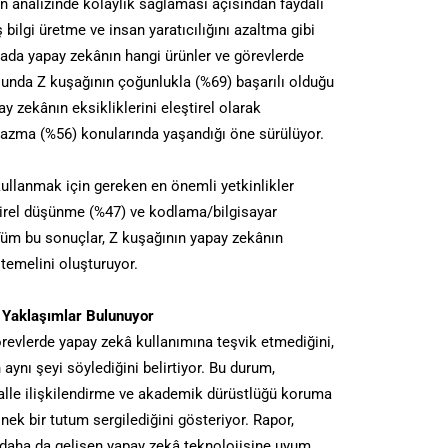
n analizinde kolaylık sağlaması açısından faydalı
bilgi üretme ve insan yaratıcılığını azaltma gibi
mada yapay zekânın hangi ürünler ve görevlerde
sunda Z kuşağının çoğunlukla (%69) başarılı olduğu
 zekânın eksikliklerini eleştirel olarak
yazma (%56) konularında yaşandığı öne sürülüyor.
kullanmak için gereken en önemli yetkinlikler
ştirel düşünme (%47) ve kodlama/bilgisayar
Tüm bu sonuçlar, Z kuşağının yapay zekânın
 temelini oluşturuyor.
ı Yaklaşımlar Bulunuyor
görevlerde yapay zekâ kullanımına teşvik etmediğini,
 aynı şeyi söylediğini belirtiyor. Bu durum,
halle ilişkilendirme ve akademik dürüstlüğü koruma
snek bir tutum sergilediğini gösteriyor. Rapor,
n daha da gelişen yapay zekâ teknolojisine uyum