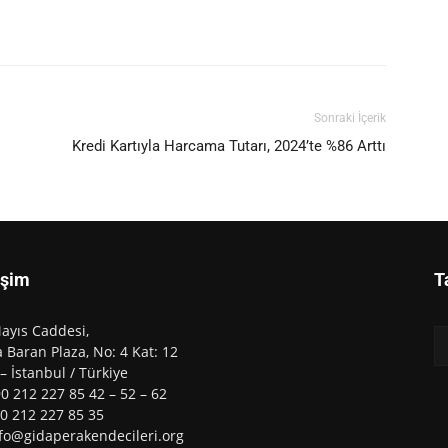
Sonraki İçerik
Kredi Kartıyla Harcama Tutarı, 2024’te %86 Arttı
işim
T
ayıs Caddesi,
 Baran Plaza, No: 4 Kat: 12
 – İstanbul / Türkiye
90 212 227 85 42 – 52 – 62
90 212 227 85 35
nfo@gidaperakendecileri.org