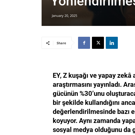
Yönlendirilme
January 20, 2025
Share
EY, Z kuşağı ve yapay zekâ a
araştırmasını yayınladı. Ara
gücünün %30’unu oluşturaca
bir şekilde kullandığını an
değerlendirilmesinde bazı e
koyuyor. Aynı zamanda yapay 
sosyal medya olduğunu da g