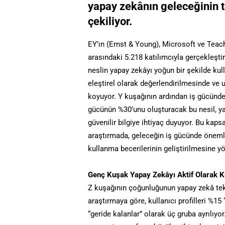
yapay zekânın geleceğinin t
çekiliyor.
EY’ın (Ernst & Young), Microsoft ve Teach
arasındaki 5.218 katılımcıyla gerçekleşti
neslin yapay zekâyı yoğun bir şekilde ku
eleştirel olarak değerlendirilmesinde ve 
koyuyor. Y kuşağının ardından iş gücünde 
gücünün %30’unu oluşturacak bu nesil, ya
güvenilir bilgiye ihtiyaç duyuyor. Bu kaps
araştırmada, geleceğin iş gücünde önemli
kullanma becerilerinin geliştirilmesine yön
Genç Kuşak Yapay Zekâyı Aktif Olarak Ku
Z kuşağının çoğunluğunun yapay zekâ tekno
araştırmaya göre, kullanıcı profilleri %15 
“geride kalanlar” olarak üç gruba ayrılıyo