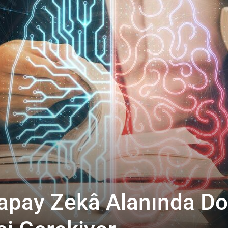
apay Zekâ Alanında D