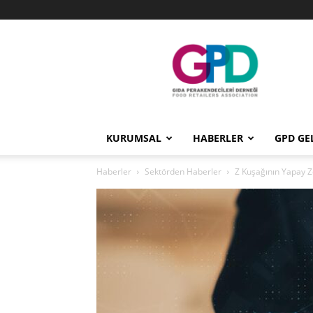
GPD
KURUMSAL
HABERLER
GPD GE
Haberler
Sektörden Haberler
Z Kuşağının Yapay Z