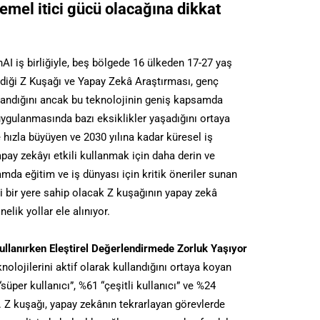
emel itici gücü olacağına dikkat
AI iş birliğiyle, beş bölgede 16 ülkeden 17-27 yaş
rdiği Z Kuşağı ve Yapay Zekâ Araştırması, genç
llandığını ancak bu teknolojinin geniş kapsamda
uygulanmasında bazı eksiklikler yaşadığını ortaya
hızla büyüyen ve 2030 yılına kadar küresel iş
pay zekâyı etkili kullanmak için daha derin ve
amda eğitim ve iş dünyası için kritik öneriler sunan
 bir yere sahip olacak Z kuşağının yapay zekâ
elik yollar ele alınıyor.
llanırken Eleştirel Değerlendirmede Zorluk Yaşıyor
lojilerini aktif olarak kullandığını ortaya koyan
“süper kullanıcı”, %61 “çeşitli kullanıcı” ve %24
r. Z kuşağı, yapay zekânın tekrarlayan görevlerde