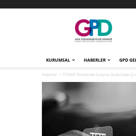
GPD
KURUMSAL
HABERLER
GPD GE
Haberler
TÜSİAD Perakende Çalışma Grubu’ndan Çok 