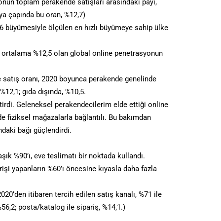
onun toplam perakende satışları arasındaki payı,
nya çapında bu oran, %12,7)
9,6 büyümesiyle ölçülen en hızlı büyümeye sahip ülke
le ortalama %12,5 olan global online penetrasyonun
ne satış oranı, 2020 boyunca perakende genelinde
%12,1; gıda dışında, %10,5.
irdi. Geleneksel perakendecilerim elde ettiği online
e fiziksel mağazalarla bağlantılı. Bu bakımdan
ndaki bağı güçlendirdi.
aşık %90’ı, eve teslimatı bir noktada kullandı.
şi yapanların %60’ı öncesine kıyasla daha fazla
020’den itibaren tercih edilen satış kanalı, %71 ile
56,2; posta/katalog ile sipariş, %14,1.)