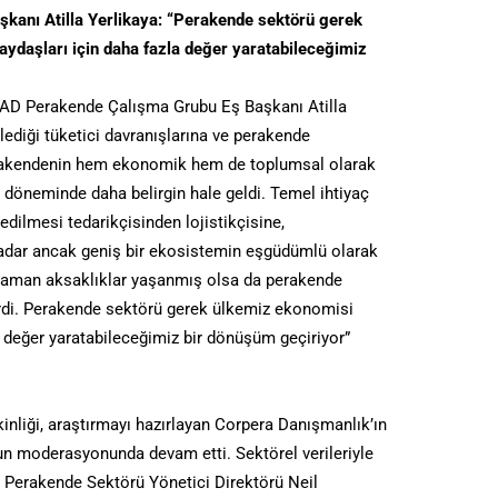
anı Atilla Yerlikaya: “Perakende sektörü gerek
aydaşları için daha fazla değer yaratabileceğimiz
SİAD Perakende Çalışma Grubu Eş Başkanı Atilla
diği tüketici davranışlarına ve perakende
akendenin hem ekonomik hem de toplumsal olarak
 döneminde daha belirgin hale geldi. Temel ihtiyaç
edilmesi tedarikçisinden lojistikçisine,
adar ancak geniş bir ekosistemin eşgüdümlü olarak
zaman aksaklıklar yaşanmış olsa da perakende
erdi. Perakende sektörü gerek ülkemiz ekonomisi
a değer yaratabileceğimiz bir dönüşüm geçiriyor”
kinliği, araştırmayı hazırlayan Corpera Danışmanlık’ın
un moderasyonunda devam etti. Sektörel verileriyle
 Perakende Sektörü Yönetici Direktörü Neil