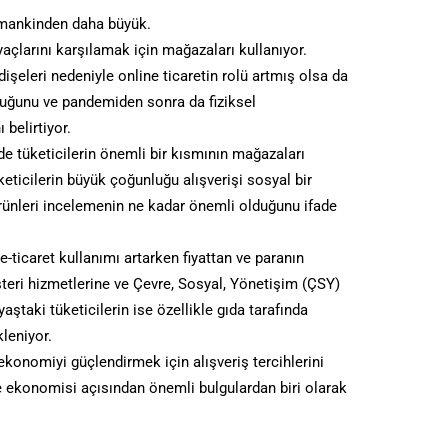
amankinden daha büyük.
yaçlarını karşılamak için mağazaları kullanıyor.
şeleri nedeniyle online ticaretin rolü artmış olsa da
duğunu ve pandemiden sonra da fiziksel
belirtiyor.
e tüketicilerin önemli bir kısmının mağazaları
ticilerin büyük çoğunluğu alışverişi sosyal bir
rünleri incelemenin ne kadar önemli olduğunu ifade
e-ticaret kullanımı artarken fiyattan ve paranın
şteri hizmetlerine ve Çevre, Sosyal, Yönetişim (ÇSY)
aştaki tüketicilerin ise özellikle gıda tarafında
leniyor.
ekonomiyi güçlendirmek için alışveriş tercihlerini
iye ekonomisi açısından önemli bulgulardan biri olarak