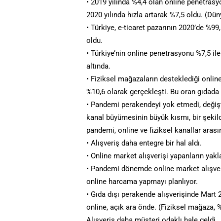
• 2019 yılında %4,4 olan online penetrasy
2020 yılında hızla artarak %7,5 oldu. (Dü
• Türkiye, e-ticaret pazarının 2020’de %9
oldu.
• Türkiye’nin online penetrasyonu %7,5 i
altında.
• Fiziksel mağazaların desteklediği onli
%10,6 olarak gerçekleşti. Bu oran gıdada 
• Pandemi perakendeyi yok etmedi, değişt
kanal büyümesinin büyük kısmı, bir şekild
pandemi, online ve fiziksel kanallar arası
• Alışveriş daha entegre bir hal aldı.
• Online market alışverişi yapanların yakl
• Pandemi dönemde online market alışveri
online harcama yapmayı planlıyor.
• Gıda dışı perakende alışverişinde Mart 2
online, açık ara önde. (Fiziksel mağaza, %
Alışveriş daha müşteri odaklı hale geldi.