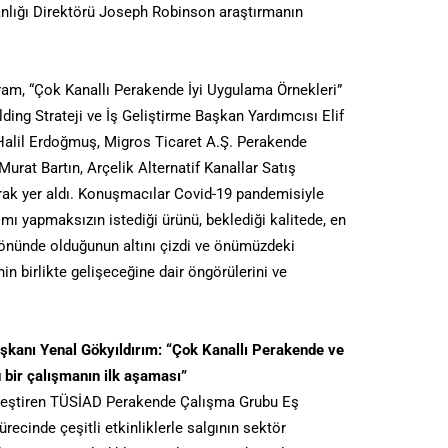
lığı Direktörü Joseph Robinson araştırmanın
ram, “Çok Kanallı Perakende İyi Uygulama Örnekleri”
ding Strateji ve İş Geliştirme Başkan Yardımcısı Elif
alil Erdoğmuş, Migros Ticaret A.Ş. Perakende
urat Bartın, Arçelik Alternatif Kanallar Satış
ak yer aldı. Konuşmacılar Covid-19 pandemisiyle
ımı yapmaksızın istediği ürünü, beklediği kalitede, en
 yönünde olduğunun altını çizdi ve önümüzdeki
n birlikte gelişeceğine dair öngörülerini ve
anı Yenal Gökyıldırım: “Çok Kanallı Perakende ve
 bir çalışmanın ilk aşaması”
leştiren TÜSİAD Perakende Çalışma Grubu Eş
recinde çeşitli etkinliklerle salgının sektör