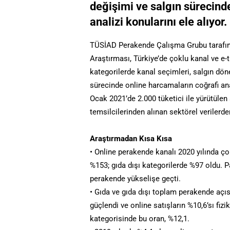
değişimi ve salgın sürecind
analizi konularını ele alıyor.
TÜSİAD Perakende Çalışma Grubu tarafın
Araştırması, Türkiye’de çoklu kanal ve e-tic
kategorilerde kanal seçimleri, salgın dön
sürecinde online harcamaların coğrafi anal
Ocak 2021’de 2.000 tüketici ile yürütüle
temsilcilerinden alınan sektörel verilerden
Araştırmadan Kısa Kısa
• Online perakende kanalı 2020 yılında ço
%153; gıda dışı kategorilerde %97 oldu. P
perakende yükselişe geçti.
• Gıda ve gıda dışı toplam perakende açıs
güçlendi ve online satışların %10,6’sı fiz
kategorisinde bu oran, %12,1.