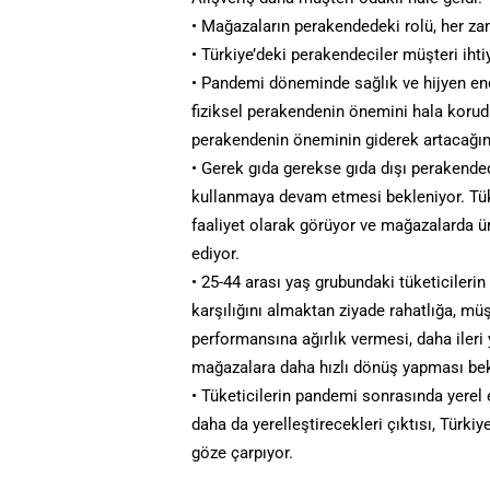
• Mağazaların perakendedeki rolü, her z
• Türkiye’deki perakendeciler müşteri ihti
• Pandemi döneminde sağlık ve hijyen endi
fiziksel perakendenin önemini hala koru
perakendenin öneminin giderek artacağını 
• Gerek gıda gerekse gıda dışı perakended
kullanmaya devam etmesi bekleniyor. Tüke
faaliyet olarak görüyor ve mağazalarda ü
ediyor.
• 25-44 arası yaş grubundaki tüketicilerin 
karşılığını almaktan ziyade rahatlığa, mü
performansına ağırlık vermesi, daha ileri y
mağazalara daha hızlı dönüş yapması bek
• Tüketicilerin pandemi sonrasında yerel 
daha da yerelleştirecekleri çıktısı, Türk
göze çarpıyor.