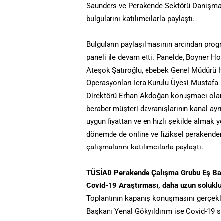
Saunders ve Perakende Sektörü Danışman
bulgularını katılımcılarla paylaştı.
Bulguların paylaşılmasının ardından prog
paneli ile devam etti. Panelde, Boyner Hol
Ateşok Şatıroğlu, ebebek Genel Müdürü H
Operasyonları İcra Kurulu Üyesi Mustafa M
Direktörü Erhan Akdoğan konuşmacı olar
beraber müşteri davranışlarının kanal ayr
uygun fiyattan ve en hızlı şekilde almak
dönemde de online ve fiziksel perakendeni
çalışmalarını katılımcılarla paylaştı.
TÜSİAD Perakende Çalışma Grubu Eş Başk
Covid-19 Araştırması, daha uzun soluklu
Toplantının kapanış konuşmasını gerçek
Başkanı Yenal Gökyıldırım ise Covid-19 sü