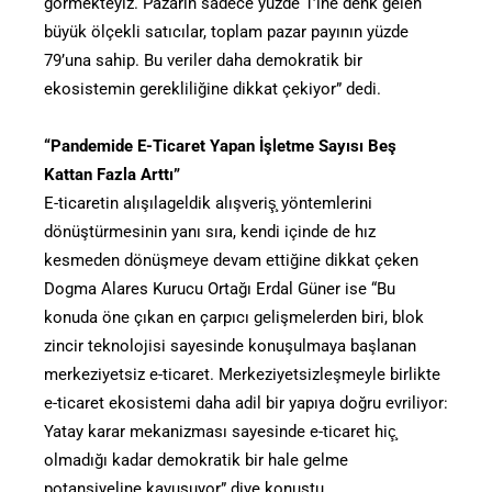
görmekteyiz. Pazarın sadece yüzde 1’ine denk gelen
büyük ölçekli satıcılar, toplam pazar payının yüzde
79’una sahip. Bu veriler daha demokratik bir
ekosistemin gerekliliğine dikkat çekiyor” dedi.
“Pandemide E-Ticaret Yapan İşletme Sayısı Beş
Kattan Fazla Arttı”
E-ticaretin alışılageldik alışveriş̧ yöntemlerini
dönüştürmesinin yanı sıra, kendi içinde de hız
kesmeden dönüşmeye devam ettiğine dikkat çeken
Dogma Alares Kurucu Ortağı Erdal Güner ise “Bu
konuda öne çıkan en çarpıcı gelişmelerden biri, blok
zincir teknolojisi sayesinde konuşulmaya başlanan
merkeziyetsiz e-ticaret. Merkeziyetsizleşmeyle birlikte
e-ticaret ekosistemi daha adil bir yapıya doğru evriliyor:
Yatay karar mekanizması sayesinde e-ticaret hiç̧
olmadığı kadar demokratik bir hale gelme
potansiyeline kavuşuyor” diye konuştu.