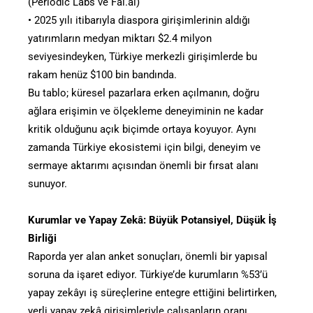
(Periodic Labs ve Fal.ai)
• 2025 yılı itibarıyla diaspora girişimlerinin aldığı
yatırımların medyan miktarı $2.4 milyon
seviyesindeyken, Türkiye merkezli girişimlerde bu
rakam henüz $100 bin bandında.
Bu tablo; küresel pazarlara erken açılmanın, doğru
ağlara erişimin ve ölçekleme deneyiminin ne kadar
kritik olduğunu açık biçimde ortaya koyuyor. Aynı
zamanda Türkiye ekosistemi için bilgi, deneyim ve
sermaye aktarımı açısından önemli bir fırsat alanı
sunuyor.
Kurumlar ve Yapay Zekâ: Büyük Potansiyel, Düşük İş
Birliği
Raporda yer alan anket sonuçları, önemli bir yapısal
soruna da işaret ediyor. Türkiye’de kurumların %53’ü
yapay zekâyı iş süreçlerine entegre ettiğini belirtirken,
yerli yapay zekâ girişimleriyle çalışanların oranı