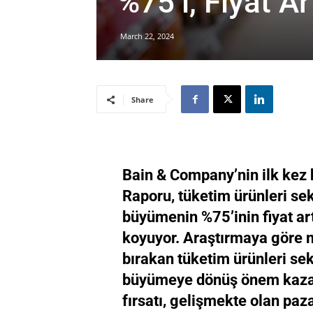
%75’i, Fiyat A
March 22, 2024
Share
Bain & Company’nin ilk kez h
Raporu, tüketim ürünleri se
büyümenin %75’inin fiyat ar
koyuyor. Araştırmaya göre 
bırakan tüketim ürünleri se
büyümeye dönüş önem kazana
fırsatı, gelişmekte olan paza