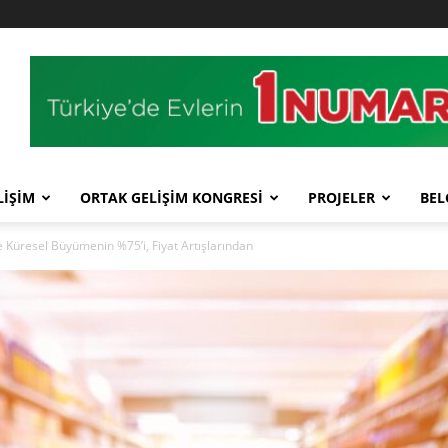
LİŞİM
ORTAK GELİŞİM KONGRESİ
PROJELER
BEL
 Küresel Büyümenin %75’i, Fiyat Artışlarından