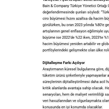
Bain & Company Türkiye Yönetici Ortağı O
değerlendirmesinde şunları söyledi: “Tür
ciro büyümesi hızını azaltsa da hacim bü
görülürken, bu oran 2023 yılında %80’e ge
artışlarının genel enflasyon eğilimiyle 
büyüme ise 2022’de %22 iken, 2023’te %11
hacim büyümesi yeniden artabilir ve global 
portföylerindeki gelişmekte olan ülke rolü
Dijitalleşme Farkı Açılıyor
Araştırmanın küresel bulgularına göre, d
tüketim ürünü şirketleriyle yapmayanlar a
süreçlerinin dijitalleştirilmesi daha acil 
kritik alanlarda avantaja sahip olacak. He
senaryoları, hem de maliyet verimliliği sa
veri havuzlarından ve olgunlaşmakta olan
konusunda en iyi konumda olacaklar.