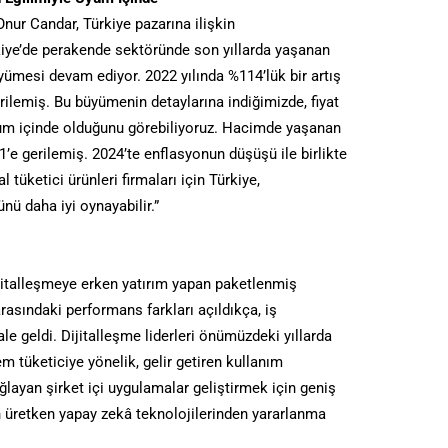
nur Candar, Türkiye pazarına ilişkin
kiye’de perakende sektöründe son yıllarda yaşanan
yümesi devam ediyor. 2022 yılında %114’lük bir artış
rilemiş. Bu büyümenin detaylarına indiğimizde, fiyat
uyum içinde olduğunu görebiliyoruz. Hacimde yaşanan
’e gerilemiş. 2024’te enflasyonun düşüşü ile birlikte
tüketici ürünleri firmaları için Türkiye,
nü daha iyi oynayabilir.”
ijitalleşmeye erken yatırım yapan paketlenmiş
rasındaki performans farkları açıldıkça, iş
hale geldi. Dijitalleşme liderleri önümüzdeki yıllarda
m tüketiciye yönelik, gelir getiren kullanım
ğlayan şirket içi uygulamalar geliştirmek için geniş
 üretken yapay zekâ teknolojilerinden yararlanma