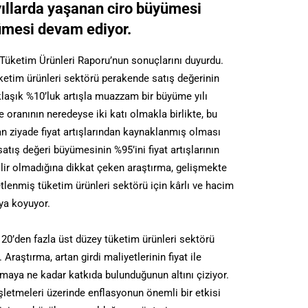
ıllarda yaşanan ciro büyümesi
ümesi devam ediyor.
k ‘Tüketim Ürünleri Raporu’nun sonuçlarını duyurdu.
ketim ürünleri sektörü perakende satış değerinin
aklaşık %10’luk artışla muazzam bir büyüme yılı
e oranının neredeyse iki katı olmakla birlikte, bu
n ziyade fiyat artışlarından kaynaklanmış olması
ış değeri büyümesinin %95’ini fiyat artışlarının
lir olmadığına dikkat çeken araştırma, gelişmekte
tlenmiş tüketim ürünleri sektörü için kârlı ve hacim
ya koyuyor.
20’den fazla üst düzey tüketim ürünleri sektörü
 Araştırma, artan girdi maliyetlerinin fiyat ile
aya ne kadar katkıda bulunduğunun altını çiziyor.
 işletmeleri üzerinde enflasyonun önemli bir etkisi