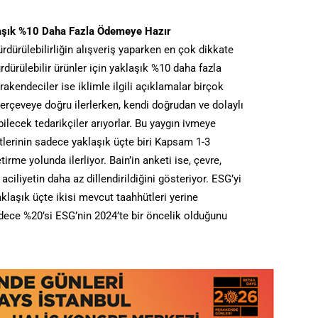
aklaşık %10 Daha Fazla Ödemeye Hazır
rdürülebilirliğin alışveriş yaparken en çok dikkate
rdürülebilir ürünler için yaklaşık %10 daha fazla
akendeciler ise iklimle ilgili açıklamalar birçok
erçeveye doğru ilerlerken, kendi doğrudan ve dolaylı
ilecek tedarikçiler arıyorlar. Bu yaygın ivmeye
lerinin sadece yaklaşık üçte biri Kapsam 1-3
irme yolunda ilerliyor. Bain’in anketi ise, çevre,
iliyetin daha az dillendirildiğini gösteriyor. ESG’yi
aklaşık üçte ikisi mevcut taahhütleri yerine
adece %20’si ESG’nin 2024’te bir öncelik olduğunu