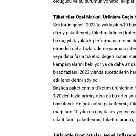
olduğunu ve bu durumun yönetici ekipler 
Tüketiciler Özel Markalı Ürünlere Geçiş 
Sektörün geneli 2023’te yaklaşık %10 büy
düzey paketlenmiş tüketim ürünleri kate
birkaç yıllık yüksek performans tersine d
etmeden daha fazla ödeme yapması istenen
veya daha fazla tüketici değeri sunan ma
kampanyalarını bekliyor ya da daha az sat
biraz fazlası, 2023 yılında tüketicilerin
etkilendiklerini söyledi.
Başlıca paketlenmiş tüketim ürünlerinin 
%20’den fazla artmış olsa da bu artış satı
baskılandı. En çok satan paketlenmiş tüke
marjı son 10 yılın en düşük seviyesine ya
sıkıntılarını paketlenmiş tüketim ürünü şi
Türkiye’de Fiyat Artışları Genel Enflasyo