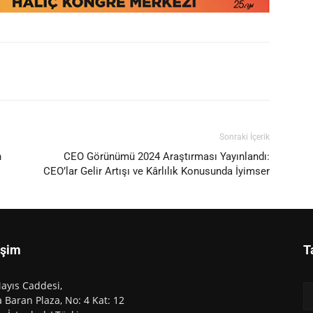
Sonraki İçerik
n
CEO Görünümü 2024 Araştırması Yayınlandı:
CEO’lar Gelir Artışı ve Kârlılık Konusunda İyimser
işim
T
ayıs Caddesi,
 Baran Plaza, No: 4 Kat: 12