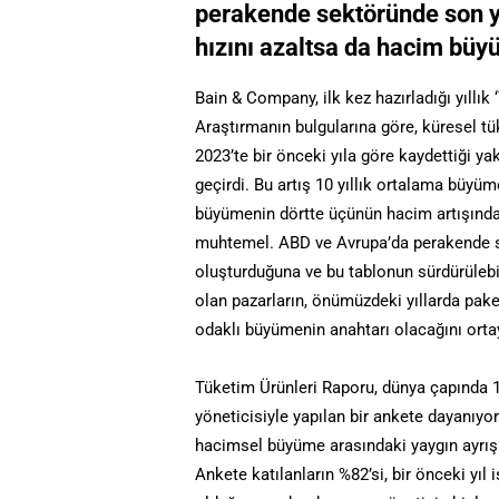
perakende sektöründe son y
hızını azaltsa da hacim büy
Bain & Company, ilk kez hazırladığı yıllı
Araştırmanın bulgularına göre, küresel tü
2023’te bir önceki yıla göre kaydettiği y
geçirdi. Bu artış 10 yıllık ortalama büyüm
büyümenin dörtte üçünün hacim artışında
muhtemel. ABD ve Avrupa’da perakende sat
oluşturduğuna ve bu tablonun sürdürülebi
olan pazarların, önümüzdeki yıllarda pake
odaklı büyümenin anahtarı olacağını orta
Tüketim Ürünleri Raporu, dünya çapında 1
yöneticisiyle yapılan bir ankete dayanıyor.
hacimsel büyüme arasındaki yaygın ayrışm
Ankete katılanların %82’si, bir önceki yıl