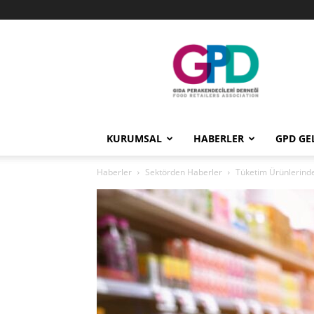
GPD
KURUMSAL
HABERLER
GPD GE
Haberler
Sektörden Haberler
Tüketim Ürünlerinde