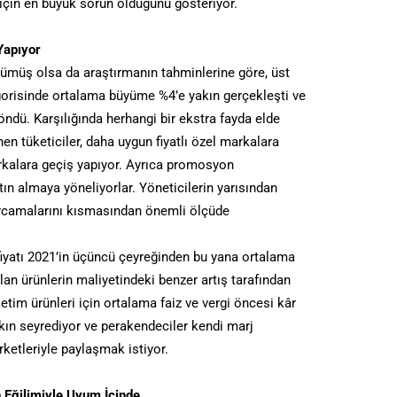
için en büyük sorun olduğunu gösteriyor.
Yapıyor
ümüş olsa da araştırmanın tahminlerine göre, üst
gorisinde ortalama büyüme %4’e yakın gerçekleşti ve
öndü. Karşılığında herhangi bir ekstra fayda elde
 tüketiciler, daha uygun fiyatlı özel markalara
rkalara geçiş yapıyor. Ayrıca promosyon
ın almaya yöneliyorlar. Yöneticilerin yarısından
 harcamalarını kısmasından önemli ölçüde
fiyatı 2021’in üçüncü çeyreğinden bu yana ortalama
lan ürünlerin maliyetindeki benzer artış tarafından
tim ürünleri için ortalama faiz ve vergi öncesi kâr
kın seyrediyor ve perakendeciler kendi marj
rketleriyle paylaşmak istiyor.
n Eğilimiyle Uyum İçinde