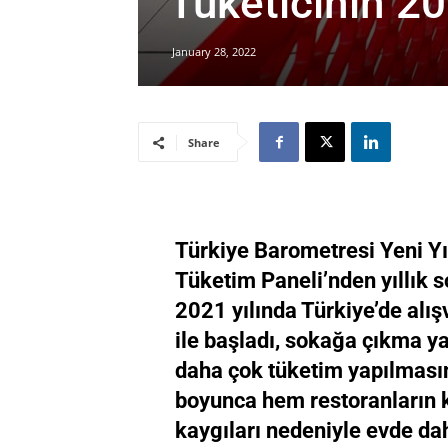
Tüketicinin 2
January 28, 2022
Share
Türkiye Barometresi Yeni Y
Tüketim Paneli’nden yıllık s
2021 yılında Türkiye’de alı
ile başladı, sokağa çıkma y
daha çok tüketim yapılmas
boyunca hem restoranların 
kaygıları nedeniyle evde da