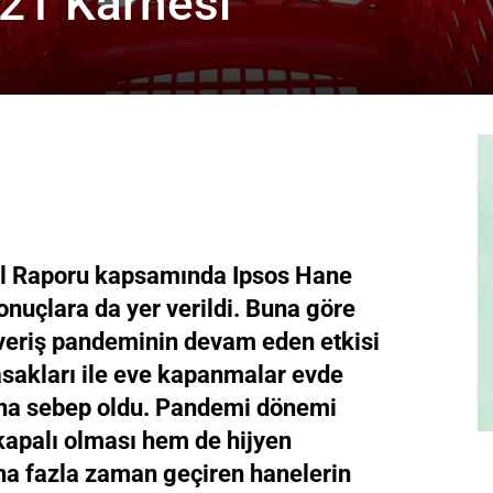
021 Karnesi
ıl Raporu kapsamında Ipsos Hane
onuçlara da yer verildi. Buna göre
şveriş pandeminin devam eden etkisi
asakları ile eve kapanmalar evde
ına sebep oldu. Pandemi dönemi
kapalı olması hem de hijyen
ha fazla zaman geçiren hanelerin