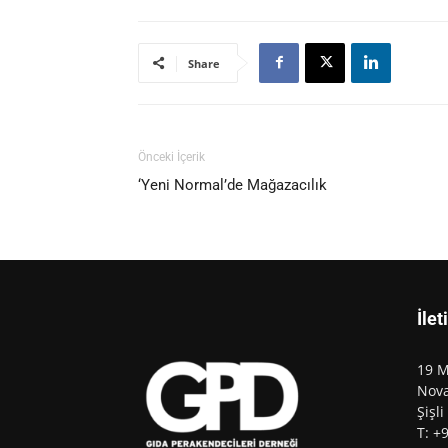
Share
Önceki İçerik
‘Yeni Normal’de Mağazacılık
İlet
19 M
Nova
Şişli
T: +