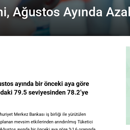
ni, Ağustos Ayında Azal
stos ayında bir önceki aya göre
aki 79.5 seviyesinden 78.2’ye
uriyet Merkez Bankası iş birliği ile yürütülen
aplanan mevsim etkilerinden arındırılmış Tüketici
 Ağustos ayında bir önceki aya göre %1,6 oranında