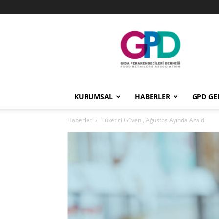
GPD
KURUMSAL
HABERLER
GPD GE
Haberler
Tüketici Güveni, Ağustos Ayında Azaldı