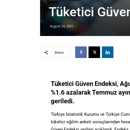
Tüketici Güve
August 24, 2021
Share
Tüketici Güven Endeksi, Ağu
%1.6 azalarak Temmuz ayınd
geriledi.
Türkiye İstatistik Kurumu ve Türkiye Cumh
tüketici eğilim anketi sonuçlarından hes
Güven Endeksi verileri açıklandı. Endeks