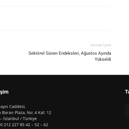
Sonraki İçerik
Sektörel Güven Endeksleri, Ağustos Ayında
Yükseldi
işim
T
ayıs Caddesi,
 Baran Plaza, No: 4 Kat: 12
 – İstanbul / Türkiye
90 212 227 85 42 – 52 – 62