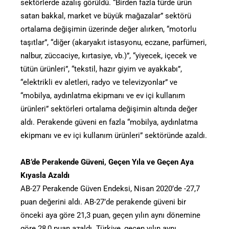
sektörlerde azalış görüldü. “Birden fazla türde ürün
satan bakkal, market ve büyük mağazalar” sektörü
ortalama değişimin üzerinde değer alırken, “motorlu
taşıtlar”, “diğer (akaryakıt istasyonu, eczane, parfümeri,
nalbur, züccaciye, kırtasiye, vb.)”, “yiyecek, içecek ve
tütün ürünleri”, “tekstil, hazır giyim ve ayakkabı”,
“elektrikli ev aletleri, radyo ve televizyonlar” ve
“mobilya, aydınlatma ekipmanı ve ev içi kullanım
ürünleri” sektörleri ortalama değişimin altında değer
aldı. Perakende güveni en fazla “mobilya, aydınlatma
ekipmanı ve ev içi kullanım ürünleri” sektöründe azaldı.
AB’de Perakende Güveni, Geçen Yıla ve Geçen Aya
Kıyasla Azaldı
AB-27 Perakende Güven Endeksi, Nisan 2020’de -27,7
puan değerini aldı. AB-27’de perakende güveni bir
önceki aya göre 21,3 puan, geçen yılın aynı dönemine
göre 28,0 puan azaldı. Türkiye, geçen yılın aynı