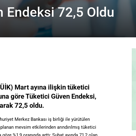
n Endeksi 72,5 Oldu
ÜİK) Mart ayına ilişkin tüketici
una göre Tüketici Güven Endeksi,
arak 72,5 oldu.
uriyet Merkez Bankası iş birliği ile yürütülen
planan mevsim etkilerinden arındırılmış tüketici
 göre %1,9 oranında arttı; Şubat ayında 71,2 olan