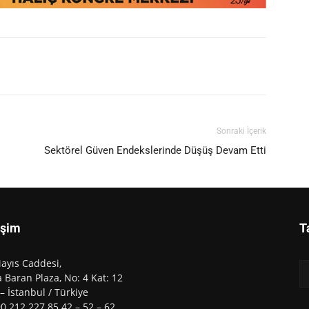
Sonraki İçerik
Sektörel Güven Endekslerinde Düşüş Devam Etti
işim
T
ayıs Caddesi,
 Baran Plaza, No: 4 Kat: 12
 – İstanbul / Türkiye
90 212 227 85 42 – 52 – 62