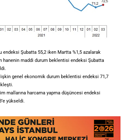
endeksi Şubatta 55,2 iken Martta %1,5 azalarak
in hanenin maddi durum beklentisi endeksi Şubatta
di.
lişkin genel ekonomik durum beklentisi endeksi 71,7
kleşti.
etim mallarına harcama yapma düşüncesi endeksi
3’e yükseldi.