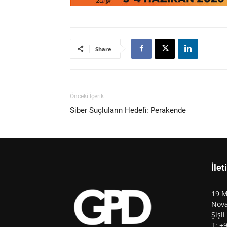
Share
Önceki İçerik
Siber Suçluların Hedefi: Perakende
İlet
19 M
Nova
Şişli
T: +