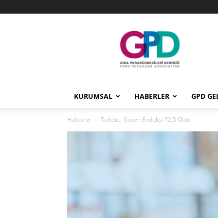
GPD
KURUMSAL
HABERLER
GPD GE
Haberler
Tüketici Güven Endeksi 72,5 Oldu