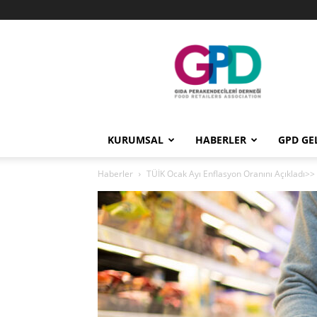
GPD
KURUMSAL
HABERLER
GPD GE
Haberler
TÜİK Ocak Ayı Enflasyon Oranını Açıkladı>>