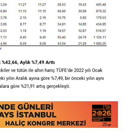
k %42,66, Aylık %7,49 Arttı
çkiler ve tütün ile altın hariç TÜFE’de 2022 yılı Ocak
i yılın Aralık ayına göre %7,49, bir önceki yılın aynı
alara göre %21,91 artış gerçekleşti.