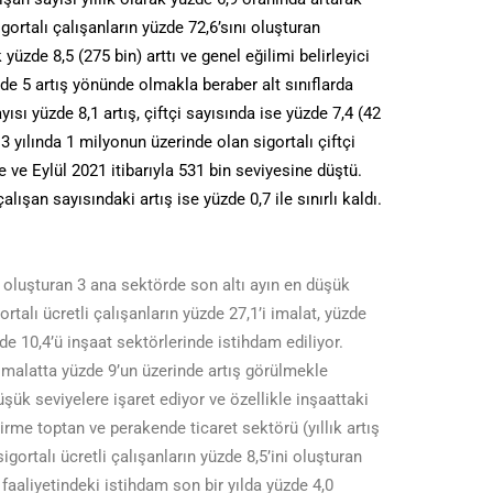
ortalı çalışanların yüzde 72,6’sını oluşturan
k yüzde 8,5 (275 bin) arttı ve genel eğilimi belirleyici
de 5 artış yönünde olmakla beraber alt sınıflarda
ısı yüzde 8,1 artış, çiftçi sayısında ise yüzde 7,4 (42
3 yılında 1 milyonun üzerinde olan sigortalı çiftçi
 ve Eylül 2021 itibarıyla 531 bin seviyesine düştü.
şan sayısındaki artış ise yüzde 0,7 ile sınırlı kaldı.
ü oluşturan 3 ana sektörde son altı ayın en düşük
rtalı ücretli çalışanların yüzde 27,1’i imalat, yüzde
de 10,4’ü inşaat sektörlerinde istihdam ediliyor.
 imalatta yüzde 9’un üzerinde artış görülmekle
şük seviyelere işaret ediyor ve özellikle inşaattaki
rme toptan ve perakende ticaret sektörü (yıllık artış
sigortalı ücretli çalışanların yüzde 8,5’ini oluşturan
faaliyetindeki istihdam son bir yılda yüzde 4,0