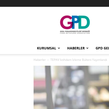
GPD
KURUMSAL
HABERLER
GPD GE
Haberler
TEPAV İstihdam İzleme Bülteni Yayımlandı