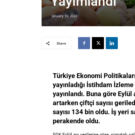
Yayımlandı
January 10, 2022
Share
Türkiye Ekonomi Politikalar
yayınladığı İstihdam İzleme 
yayınlandı. Buna göre Eylül 
artarken çiftçi sayısı gerile
sayısı 134 bin oldu. İş yeri 
perakende oldu.
SGK Eylül ayı verilerine göre, sigortalı ça