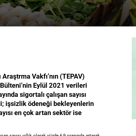
ı Araştrma Vakfı’nın (TEPAV)
Bülteni’nin Eylül 2021 verileri
ayında sigortalı çalışan sayısı
di; işsizlik ödeneği bekleyenlerin
sayısı en çok artan sektör ise
lışan sayısı yıllık olarak yüzde 6,9 oranında artarak