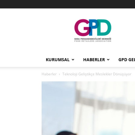
GPD
KURUMSAL
HABERLER
GPD GE
Haberler
Teknoloji Geliştikçe Meslekler Dönüşüyor