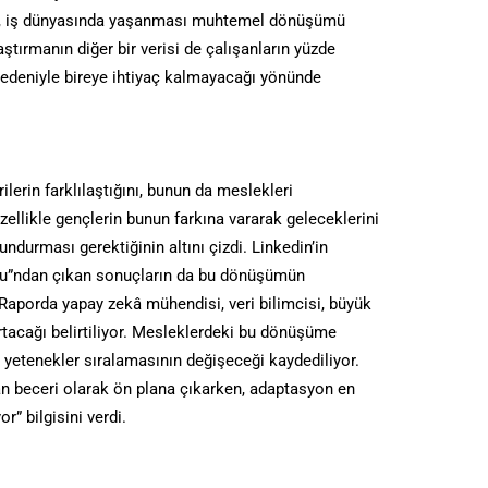
ze, iş dünyasında yaşanması muhtemel dönüşümü
ştırmanın diğer bir verisi de çalışanların yüzde
 nedeniyle bireye ihtiyaç kalmayacağı yönünde
ilerin farklılaştığını, bunun da meslekleri
ellikle gençlerin bunun farkına vararak geleceklerini
ndurması gerektiğinin altını çizdi. Linkedin’in
oru”ndan çıkan sonuçların da bu dönüşümün
Raporda yapay zekâ mühendisi, veri bilimcisi, büyük
 artacağı belirtiliyor. Mesleklerdeki bu dönüşüme
 yetenekler sıralamasının değişeceği kaydediliyor.
n beceri olarak ön plana çıkarken, adaptasyon en
r” bilgisini verdi.