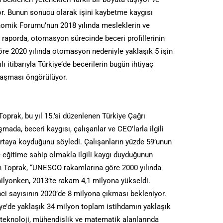
or. Bunun sonucu olarak işini kaybetme kaygısı
onomik Forumu’nun 2018 yılında mesleklerin ve
 raporda, otomasyon sürecinde beceri profillerinin
öre 2020 yılında otomasyon nedeniyle yaklaşık 5 işin
ı itibarıyla Türkiye’de becerilerin bugün ihtiyaç
laşması öngörülüyor.
prak, bu yıl 15.’si düzenlenen Türkiye Çağrı
mada, beceri kaygısı, çalışanlar ve CEO’larla ilgili
ortaya koyduğunu söyledi. Çalışanların yüzde 59’unun
ve eğitime sahip olmakla ilgili kaygı duyduğunun
n Toprak, “UNESCO rakamlarına göre 2000 yılında
milyonken, 2013’te rakam 4,1 milyona yükseldi.
nci sayısının 2020’de 8 milyona çıkması bekleniyor.
kiye’de yaklaşık 34 milyon toplam istihdamın yaklaşık
teknoloji, mühendislik ve matematik alanlarında