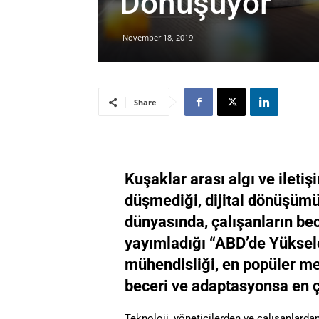
Dönüşüyor
November 18, 2019
Share
Kuşaklar arası algı ve ileti
düşmediği, dijital dönüşümü
dünyasında, çalışanların bece
yayımladığı “ABD’de Yüksel
mühendisliği, en popüler me
beceri ve adaptasyonsa en 
Teknoloji, yöneticilerden ve çalışanlardan