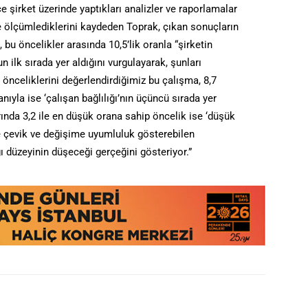
e şirket üzerinde yaptıkları analizler ve raporlamalar
de ölçümlediklerini kaydeden Toprak, çıkan sonuçların
bu öncelikler arasında 10,5’lik oranla “şirketin
 ilk sırada yer aldığını vurgulayarak, şunları
n önceliklerini değerlendirdiğimiz bu çalışma, 8,7
anıyla ise ‘çalışan bağlılığı’nın üçüncü sırada yer
ında 3,2 ile en düşük orana sahip öncelik ise ‘düşük
e çevik ve değişime uyumluluk gösterebilen
gı düzeyinin düşeceği gerçeğini gösteriyor.”