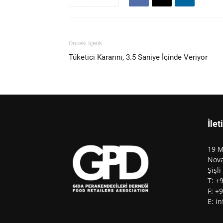
Önceki İçerik
Tüketici Kararını, 3.5 Saniye İçinde Veriyor
İlet
19 M
Nova
Şişli
T: +
F: +
E: i