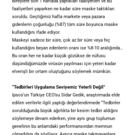
Bireylere son 1 haftada yaptıkları faaliyetleri ve bu
faaliyetleri yaparken ne kadar süre maske taktıkları
soruldu. Geçtiğimiz hafta markete veya pazara
gidenlerin çoğunluğu (%87) tüm süre boyunca maske
kullandığını ifade ediyor.
Maskeyi sadece bir süre, çok az bir süre veya hiç
kullandığını beyan edenlerin oranı ise %8-10 aralığında…
Bu oran her ne kadar küçük gözükse de nüfusu
düşündüğümüzde virüsün yayılması için yeteri kadar
elverişli bir ortam oluştuğunu söylemek mümkün.
“Tedbirleri Uygulama Seviyemiz Yeterli Değil”
Ipsos’un Türkiye CEO’su Sidar Gedik, araştırmada elde
edilen verilerle ilgili yaptığı değerlendirmede “Tedbirler
sorulduğunda büyük ağırlıkta bir kesim tedbir aldığını
söylemeye devam ederken, yine aynı grup toplumun
genelinin bu anlamdaki performansından memnun
olmadığını da söylüyor. Ayrıca maske takmayanlara