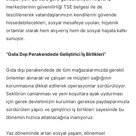
merkezlerinin güvenilirliği TSE belgesi ile de
tescillenerek vatandaşlarımızın kendilerini güvende
hissedebilecekleri, sosyal mesafeye uyulan
,
hijyenik
ortamlar olarak hem alışveriş hem de sosyal hayata katkı
sunuyor.
“
Gıda
D
ışı
P
erakendede
G
eliştirici
İ
ş
B
irlikleri
”
Gıda dışı perakendede de tüm mağazalarımızda gerekli
önlemler alınarak
ve
çalışan ve müşteri sağlığının
korunmasına dikkat edilerek operasyonlar sürdürülüyor.
Sektörün canlanması ve yeni koşullara ayak uydurması
için gerek devletimizin
kurumları
gerekse paydaşlarımızla
sürdürülen yapıcı ve geliştirici
iş birlikleri
sayesinde bu
dönemin hızlıca atlatılacağına inanıyoruz.
Yaz döneminde artan sosyal yaşam, dönemsel