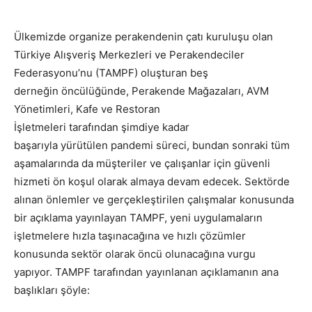
Ülkemizde organize perakendenin çatı kuruluşu olan
Türkiye Alışveriş Merkezleri ve Perakendeciler
Federasyonu
’
nu
(
TAMPF
)
oluşturan beş
derneği
n
öncülüğünde
,
Perakende
M
ağazaları, AVM
Yönetimleri, Kafe ve Restoran
İşletmeleri
tarafından
şimdiye kadar
başarı
yla
yürütülen
pandemi
süreci, bundan sonraki tüm
aşamalarında da müşteriler ve çalışanlar için güvenli
hizmet
i ön koşul olarak almaya devam edecek. Sektörde
alınan önlemler ve gerçekleştirilen çalışmalar konusunda
bir açıklama yayınlayan TAMPF, yeni uygulamaların
işletmelere hızla taşınacağına ve hızlı çözümler
konusunda sektör olarak öncü olunacağına vurgu
yapıyor.
TAMPF
tarafından yayınlanan açıklamanın ana
başlıkları şöyle: