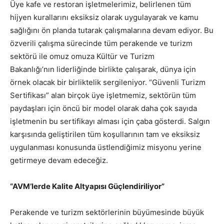
Üye kafe
ve
restoran işletmelerimiz, belirlenen tüm
hijyen kurallarını eksiksiz olarak uygulayarak ve kamu
sağlığını ön planda tutarak çalışmalarına devam
ediyor.
B
u
özverili çalışma sürecinde tüm perakende ve turizm
sektörü ile omuz
omuza Kültür
ve Turizm
Bakanlığı
’
nın
liderliğinde birlikte
çalışarak, dünya için
örnek olacak bir birliktelik
sergileniyor
. “Güvenli Turizm
Sertifikası” alan
birçok
üye işletmemiz, sektörün tüm
paydaşları
için öncü
bir model olarak daha çok sayıda
işletmenin bu sertifikayı alması için çaba gösterdi. Salgın
karşısında geliştirilen tüm koşullarının tam ve eksiksiz
uygulanması konusunda üstlendiğimiz misyonu yerine
getirmeye devam edeceğiz.
“
AVM’lerde
K
alite
A
ltyapısı
G
üçlendiriliyor
”
Perakende ve turizm sektörlerinin büyümesinde büyük