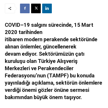
COV
I
D
–
19 salgını sürecinde
,
15 Mart
2020 tarihinden
itibaren
m
odern
p
erakende sektöründe
alınan önlemler, güncellenerek
devam
ediyor
.
Sektörümüzün çatı
kuruluşu olan
Türkiye Alışveriş
Merkezleri ve Perakendeciler
Federasyonu
’nun
(TAMPF)
bu konuda
yayınladığı açıklama, sektörün önlemlere
verdiği önemi gözler önüne sermesi
bakımından büyük önem taşıyor.