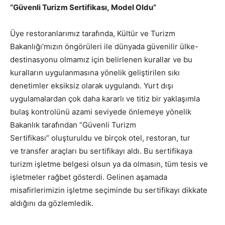
“Güvenli Turizm Sertifikası
,
Model Oldu”
Üye restoranlarımız
tarafında, Kültür
ve Turizm
Bakanlığı
’
mızın öngörüleri ile dünyada güvenilir ülke-
destinasyon
u
olmamız için belirlenen kurallar ve bu
kuralların uygulanmasına yönelik geliştirilen sıkı
denetimler eksiksiz olarak uygulan
dı
. Yurt dışı
uygulamalardan çok daha kararlı
ve titiz
bir
yaklaşımla
bulaş kontrolünü azami seviyede önlemeye yönelik
Bakanlık tarafından
“
Güvenli Turizm
Sertifikası
”
oluşturul
du
ve birçok otel,
r
estoran,
t
ur
ve
t
ransfer
araçları bu
sertifikayı
aldı
.
Bu sertifikaya
turizm i
ş
letme belgesi olsun ya da olmasın
,
tüm
tesis ve
i
şletmeler rağbet
gösterdi
.
Gelinen aşam
ada
misafirlerimizin işletme seç
imi
nde bu sertifikayı dikkate
aldığını da
gözlemledik
.