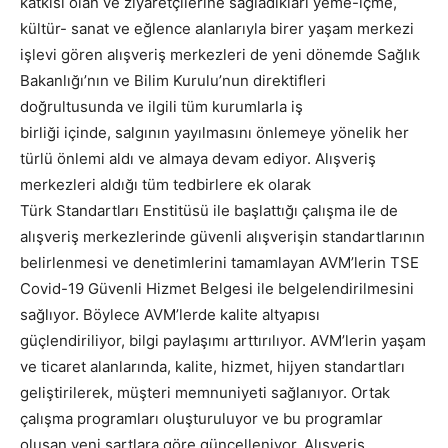
katkısı olan ve ziyaretçilerine sağladıkları yeme-içme,
kültür- sanat ve eğlence alanlarıyla birer yaşam merkezi
işlevi gören alışveriş merkezleri de yeni dönemde Sağlık
Bakanlığı
’
nın ve Bilim Kurulu
’
nun direktifleri
doğrultusunda ve ilgili tüm kurumlarla
iş
birliği
içinde
,
salgının yayılmasını önlemeye yönelik her
türlü önlemi aldı ve almaya devam ediyor. Alışveriş
merkezleri aldığı tüm tedbirlere ek olarak
Türk
Standartları
Enstitüsü ile başlattığı çalışma ile de
alışveriş merkezlerinde güvenli alışverişin standartlarının
belirlenmesi ve denetimlerini tamamlayan
AVM’lerin
TSE
Covid-19 Güvenli Hizmet Belgesi ile belgelendirilmesini
sağlıyor. Böylece
AVM’lerde
kalite altyapısı
güçlendiriliyor, bilgi paylaşımı arttırılıyor.
AVM’lerin
yaşam
ve ticaret alanlarında, kalite, hizmet, hijyen standartları
geliştirilerek, müşteri memnuniyeti sağlanıyor. Ortak
çalışma programları oluşturuluyor ve bu programlar
oluşan yeni şartlara göre güncelleniyor. Alışveriş