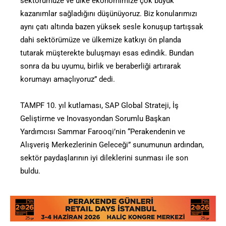
sektörümüze ve ülke ekonomimize çok büyük
kazanımlar sağladığını düşünüyoruz. Biz konularımızı
aynı çatı altında bazen yüksek sesle konuşup tartışsak
dahi sektörümüze ve ülkemize katkıyı ön planda
tutarak müşterekte buluşmayı esas edindik. Bundan
sonra da bu uyumu, birlik ve beraberliği artırarak
korumayı amaçlıyoruz” dedi.
TAMPF 10. yıl kutlaması, SAP Global Strateji, İş
Geliştirme ve Inovasyondan Sorumlu Başkan
Yardımcısı Sammar Farooqi’nin “Perakendenin ve
Alışveriş Merkezlerinin Geleceği” sunumunun ardından,
sektör paydaşlarının iyi dileklerini sunması ile son
buldu.