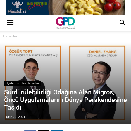
Haberler
Üyelerimizden Haberler
Sürdürülebilirliği Odağına Alan Migros,
Öncü Uygulamalarını Dünya Perakendesine
Taşıdı
June 29, 2021