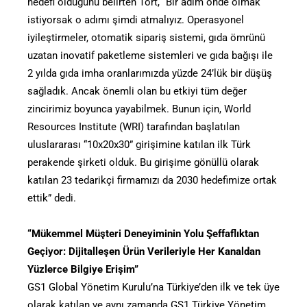
hedefi olduğunu belirten Tort, “Bir adım önde olmak
istiyorsak o adımı şimdi atmalıyız. Operasyonel
iyileştirmeler, otomatik sipariş sistemi, gıda ömrünü
uzatan inovatif paketleme sistemleri ve gıda bağışı ile
2 yılda gıda imha oranlarımızda yüzde 24’lük bir düşüş
sağladık. Ancak önemli olan bu etkiyi tüm değer
zincirimiz boyunca yayabilmek. Bunun için, World
Resources Institute (WRI) tarafından başlatılan
uluslararası “10x20x30” girişimine katılan ilk Türk
perakende şirketi olduk. Bu girişime gönüllü olarak
katılan 23 tedarikçi firmamızı da 2030 hedefimize ortak
ettik” dedi.
“Mükemmel Müşteri Deneyiminin Yolu Şeffaflıktan
Geçiyor: Dijitalleşen Ürün Verileriyle Her Kanaldan
Yüzlerce Bilgiye Erişim”
GS1 Global Yönetim Kurulu’na Türkiye’den ilk ve tek üye
olarak katılan ve aynı zamanda GS1 Türkiye Yönetim