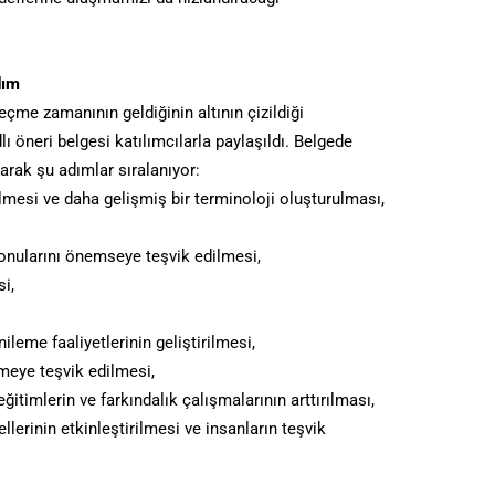
dım
çme zamanının geldiğinin altının çizildiği
ı öneri belgesi katılımcılarla paylaşıldı. Belgede
arak şu adımlar sıralanıyor:
ilmesi ve daha gelişmiş bir terminoloji oluşturulması,
 konularını önemseye teşvik edilmesi,
si,
nileme faaliyetlerinin geliştirilmesi,
meye teşvik edilmesi,
ğitimlerin ve farkındalık çalışmalarının arttırılması,
llerinin etkinleştirilmesi ve insanların teşvik