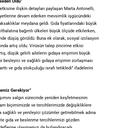
 Neden Oldu”
tkisine ilişkin detayları paylaşan Marta Antonelli,
liyetlerine devam ederken mevsimlik işgücündeki
aksaklıklar meydana geldi. Gıda fiyatlarındaki büyük
a ithalatına bağımlı ülkeleri büyük ölçüde etkilerken,
inde düşüş görüldü. Buna ek olarak, sosyal izolasyon
nda artış oldu. Virüsün talep zincirine etkisi
tış, düşük gelirli ailelerin gıdaya erişimini büyük
 besleyici ve sağlıklı gıdaya erişimin zorlaşması
ttı ve gıda stokçuluğu israfı tetikledi” ifadelerini
memiz Gerekiyor”
aşımını salgın sürecinde yeniden keşfetmesinin
am biçimimizde ve tercihlerimizde değişikliklere
 sağlıklı ve yenileyici çözümler getirebilmek adına
çte gıda ve beslenme tercihlerimizi gözden
deflerine ulaşmamızı da hızlandıracağı