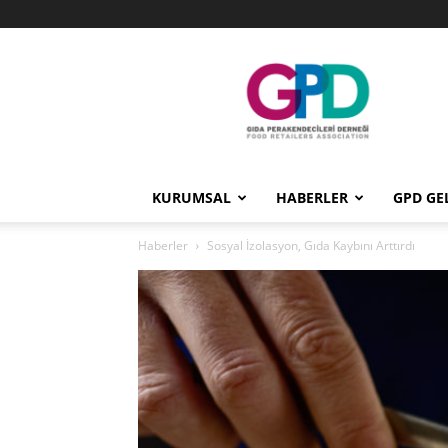
GPD
KURUMSAL
HABERLER
GPD GE
Haberler
Sosyal İzolasyon, Gıda Kaybını Arttırdı