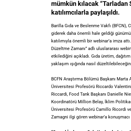
mümkün kılacak “Tarladan S
katılımcılarla paylaşıldı.
Barilla Gıda ve Beslenme Vakfı (BFCN), C
giderek daha önemli hale geldiği günümü
katılımıyla önemli bir webinar’a imza att
Düzeltme Zamanı” adlı uluslararası webin
etkilediğini açıkladı. Gıda üretim, dağıtım
yaklaşım ışığında nasıl düzeltilebileceğine 
BCFN Araştırma Bölümü Başkanı Marta A
Üniversitesi Profesörü Riccardo Valentini
Riccardi, Food Tank Başkanı Danielle Nier
Koordinatörü Million Belay, İklim Politi
Üniversitesi Profesörü Camillo Ricordi 
Zamagni ilgi gören webinar’a konuşmacı o