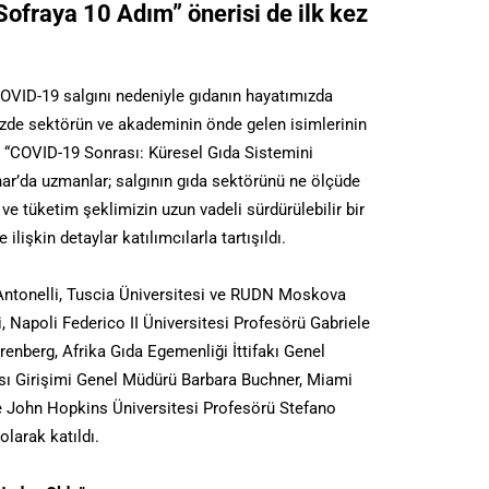
ofraya 10 Adım” önerisi de ilk kez
OVID-19 salgını nedeniyle gıdanın hayatımızda
zde sektörün ve akademinin önde gelen isimlerinin
ı. “COVID-19 Sonrası: Küresel Gıda Sistemini
ar’da uzmanlar; salgının gıda sektörünü ne ölçüde
 ve tüketim şeklimizin uzun vadeli sürdürülebilir bir
ilişkin detaylar katılımcılarla tartışıldı.
ntonelli, Tuscia Üniversitesi ve RUDN Moskova
, Napoli Federico II Üniversitesi Profesörü Gabriele
enberg, Afrika Gıda Egemenliği İttifakı Genel
kası Girişimi Genel Müdürü Barbara Buchner, Miami
ve John Hopkins Üniversitesi Profesörü Stefano
larak katıldı.