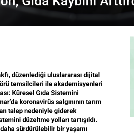
on, Gıda Kaybını Arttır
fı, düzenlediği uluslararası dijital
törü temsilcileri ile akademisyenleri
ası: Küresel Gıda Sistemini
ar’da koronavirüs salgınının tarım
tan talep nedeniyle giderek
temini düzeltme yolları tartışıldı.
daha sürdürülebilir bir yaşamı