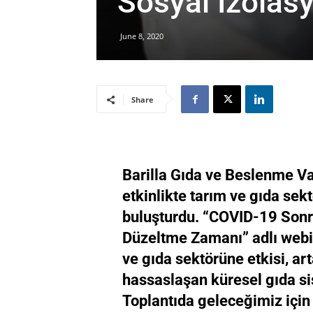
Sosyal İzolasy
June 8, 2020
Share
Barilla Gıda ve Beslenme Vak
etkinlikte tarım ve gıda sek
buluşturdu. “COVID-19 Sonr
Düzeltme Zamanı” adlı webin
ve gıda sektörüne etkisi, ar
hassaslaşan küresel gıda sis
Toplantıda geleceğimiz için 