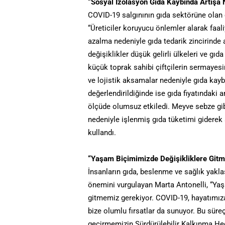
“Sosyal İzolasyon Gıda Kaybında Artışa
COVID-19 salgınının gıda sektörüne olan e
“Üreticiler koruyucu önlemler alarak faa
azalma nedeniyle gıda tedarik zincirinde 
değişiklikler düşük gelirli ülkeleri ve gıd
küçük toprak sahibi çiftçilerin sermayes
ve lojistik aksamalar nedeniyle gıda kaybı
değerlendirildiğinde ise gıda fiyatındaki ar
ölçüde olumsuz etkiledi. Meyve sebze gibi
nedeniyle işlenmiş gıda tüketimi giderek ar
kullandı.
“Yaşam Biçimimizde Değişikliklere Git
İnsanların gıda, beslenme ve sağlık yakl
önemini vurgulayan Marta Antonelli, “Yaş
gitmemiz gerekiyor. COVID-19, hayatımıza
bize olumlu fırsatlar da sunuyor. Bu süre
geçirmemizin Sürdürülebilir Kalkınma He