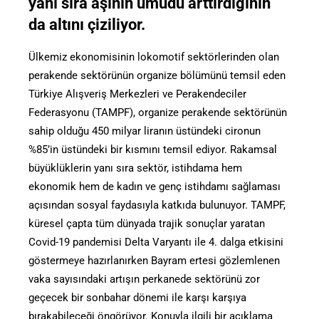
yanı sıra aşının umudu arttırdığının
da altını çiziliyor.
Ülkemiz ekonomisinin lokomotif sektörlerinden olan
perakende sektörünün organize bölümünü temsil eden
Türkiye Alışveriş Merkezleri ve Perakendeciler
Federasyonu (TAMPF), organize perakende sektörünün
sahip olduğu 450 milyar liranın üstündeki cironun
%85’in üstündeki bir kısmını temsil ediyor. Rakamsal
büyüklüklerin yanı sıra sektör, istihdama hem
ekonomik hem de kadın ve genç istihdamı sağlaması
açısından sosyal faydasıyla katkıda bulunuyor. TAMPF,
küresel çapta tüm dünyada trajik sonuçlar yaratan
Covid-19 pandemisi Delta Varyantı ile 4. dalga etkisini
göstermeye hazırlanırken Bayram ertesi gözlemlenen
vaka sayısındaki artışın perkanede sektörünü zor
geçecek bir sonbahar dönemi ile karşı karşıya
bırakabileceği öngörüyor. Konuyla ilgili bir açıklama